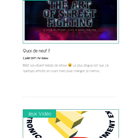
Quoi de neuf ?
2 juillet 2017 |
Par Nalexa
Billet soi-disant hebdo de retour
Le plus dingue est que j’ai
quelques articles en cours mais pour changer je n’arrive
...
Jeux Vidéo