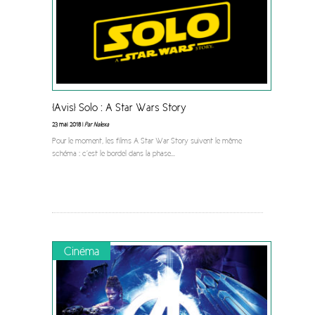
[Avis] Solo : A Star Wars Story
23 mai 2018 |
Par Nalexa
Pour le moment, les films A Star War Story suivent le même
schéma : c’est le bordel dans la phase
...
Cinéma