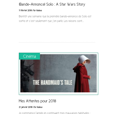
[Bande-Annonce] Solo : A Star Wars Story
11 février 2018 |
Par Nalexa
Bientôt une semaine que la première bande-annonce de Solo est
sortie et c’est seulement que j’en parle. Les raisons sont
...
Cinéma
Mes Attentes pour 2018
21 janvier 2018 |
Par Nalexa
Je commence l’année en continuant mes mauvaises habitudes :