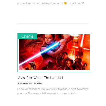
prendre toujours trop de temps pour écrire
Le point positif
...
Cinéma
[Avis] Star Wars : The Last Jedi
18 décembre 2017 |
Par Nalexa
Un nouvel épisode de Star Wars c’est toujours un petit événement
pour moi. Bien entendu l’attente avait commencé dès le
...