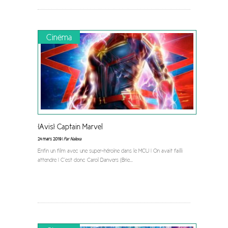
Cinéma
[Avis] Captain Marvel
24 mars 2019 |
Par Nalexa
Enfin un film avec une super-héroïne dans le MCU ! On avait failli
attendre ! C’est donc Carol Danvers (Brie
...