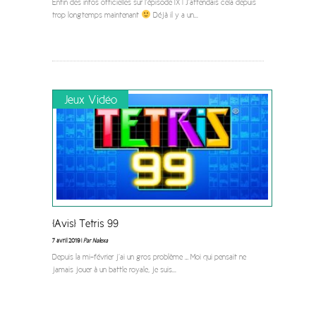
Enfin des infos officielles sur l’épisode IX ! J’attendais cela depuis
trop longtemps maintenant
Déjà il y a un
...
Jeux Vidéo
[Avis] Tetris 99
7 avril 2019 |
Par Nalexa
Depuis la mi-février j’ai un gros problème … Moi qui pensait ne
jamais jouer à un battle royale, je suis
...