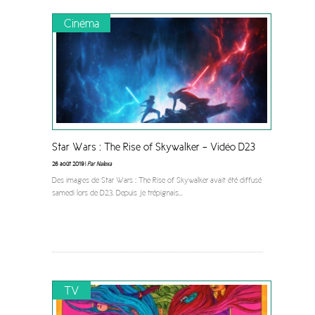
Cinéma
Star Wars : The Rise of Skywalker – Vidéo D23
26 août 2019 |
Par Nalexa
Des images de Star Wars : The Rise of Skywalker avait été diffusé
samedi lors de D23. Depuis je trépignais
...
TV