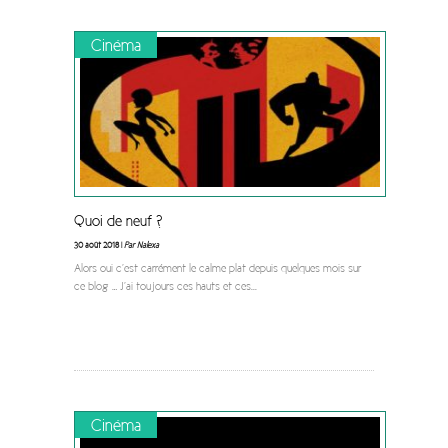
Cinéma
Quoi de neuf ?
30 août 2018 |
Par Nalexa
Alors oui c’est carrément le calme plat depuis quelques mois sur
ce blog … J’ai toujours ces hauts et ces
...
Cinéma