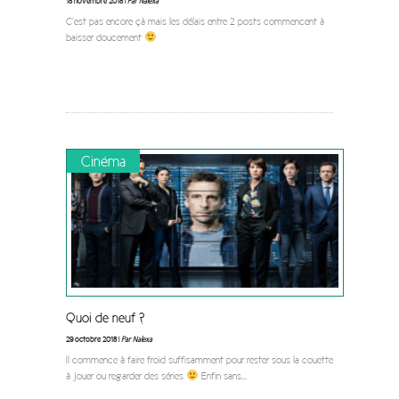
18 novembre 2018 |
Par Nalexa
C’est pas encore çà mais les délais entre 2 posts commencent à
baisser doucement
Cinéma
Quoi de neuf ?
29 octobre 2018 |
Par Nalexa
Il commence à faire froid suffisamment pour rester sous la couette
à jouer ou regarder des séries
Enfin sans
...