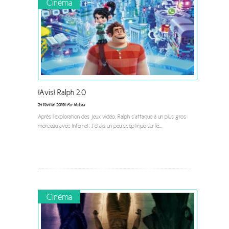
Cinéma
[Avis] Ralph 2.0
24 février 2019 |
Par Nalexa
Après l’exploration des jeux vidéo, Ralph s’attaque à un plus gros
morceau avec Internet. J’étais un peu sceptique sur le
...
Cinéma