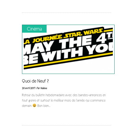
Cinéma
Quoi de Neuf ?
30 avril 2017 |
Par Nalexa
Retour du bulletin hebdomadaire avec des bandes-annonces en
tout genre et surtout le meilleur mois de l’année qui commence
demain
Bon bien
...