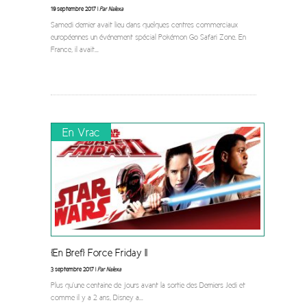
19 septembre 2017 |
Par Nalexa
Samedi dernier avait lieu dans quelques centres commerciaux
européennes un événement spécial Pokémon Go Safari Zone. En
France, il avait
...
En Vrac
[En Bref] Force Friday II
3 septembre 2017 |
Par Nalexa
Plus qu’une centaine de jours avant la sortie des Derniers Jedi et
comme il y a 2 ans, Disney a
...