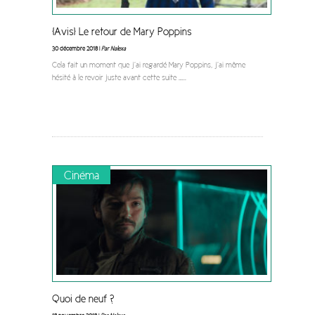
[Avis] Le retour de Mary Poppins
30 décembre 2018 |
Par Nalexa
Cela fait un moment que j’ai regardé Mary Poppins, j’ai même
hésité à le revoir juste avant cette suite …
...
Cinéma
Quoi de neuf ?