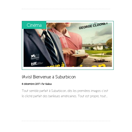
Cinéma
[Avis] Bienvenue à Suburbicon
6 décembre 2017 |
Par Nalexa
Tout semble parfait à Suburbicon, dès les premières images c’est
le cliché parfait des banlieues américaines. Tout est propre, tout
...