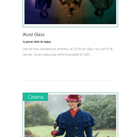
[Avis] Glass
13 janvier 2019 |
Par Nalexa
Une de mes nombreuses attentes de 2019 est Glass qui sort le 16
janvier. J’avais beaucoup aimé Incassable et Split.
...
Cinéma