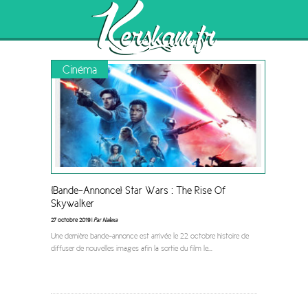
"X-Men"
Browsing the
Tag
Cinéma
[Bande-Annonce] Star Wars : The Rise Of
Skywalker
27 octobre 2019 |
Par Nalexa
Une dernière bande-annonce est arrivée le 22 octobre histoire de
diffuser de nouvelles images afin la sortie du film le
...