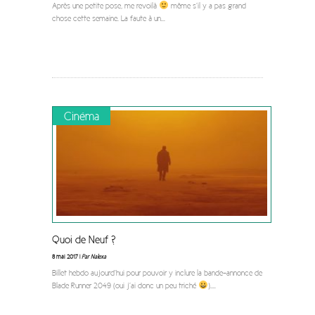
Après une petite pose, me revoilà
même s’il y a pas grand
chose cette semaine. La faute à un
...
Cinéma
Quoi de Neuf ?
8 mai 2017 |
Par Nalexa
Billet hebdo aujourd’hui pour pouvoir y inclure la bande-annonce de
Blade Runner 2049 (oui j’ai donc un peu triché
).
...