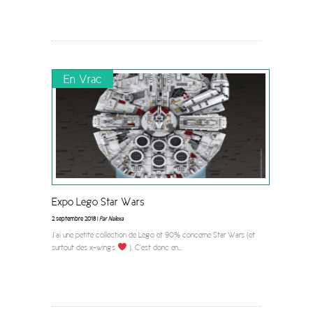
En Vrac
Expo Lego Star Wars
2 septembre 2018 |
Par Nalexa
J’ai une petite collection de Lego et 90% concerne Star Wars (et
surtout des x-wings
). C’est donc en
...