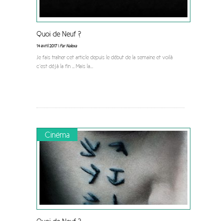
Quoi de Neuf ?
14 avril 2017 |
Par Nalexa
Je fais traîner cet article depuis le début de la semaine et voilà
c’est déjà la fin … Mais la
...
Cinéma