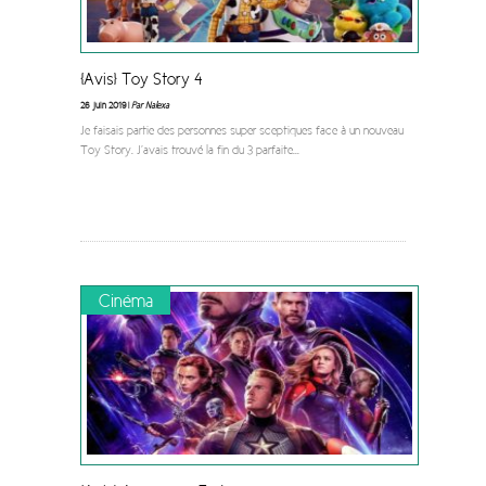
[Avis] Toy Story 4
26 juin 2019 |
Par Nalexa
Je faisais partie des personnes super sceptiques face à un nouveau
Toy Story. J’avais trouvé la fin du 3 parfaite
...
Cinéma