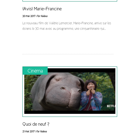
[Avis] Marie-Francine
30 mai 2017 |
Par Nalexa
Le nouveau film de Valérie Lemercier, Marie-Francine, arrive sur les
écrans le 30 mai avec au programme, une cinquantenaire qui
...
Cinéma
Quoi de neuf ?
21 mai 2017 |
Par Nalexa