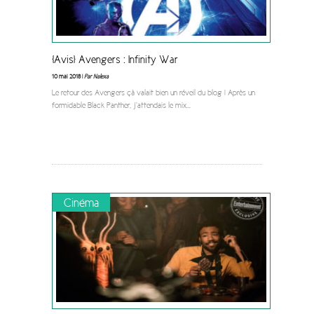
[Avis] Avengers : Infinity War
10 mai 2018 |
Par Nalexa
Le retour des Avengers çà valait bien un réveil du blog ! Après un
formidable Black Panther, j’attendais le mix
...
Cinéma