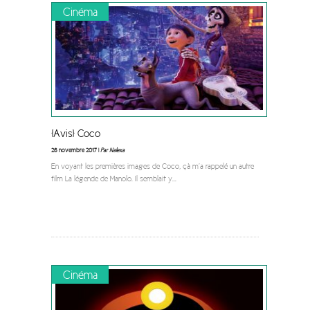
Cinéma
[Avis] Coco
26 novembre 2017 |
Par Nalexa
En voyant les premières images de Coco, çà m’a rappelé un autre
film La légende de Manolo. Il semblait y
...
Cinéma