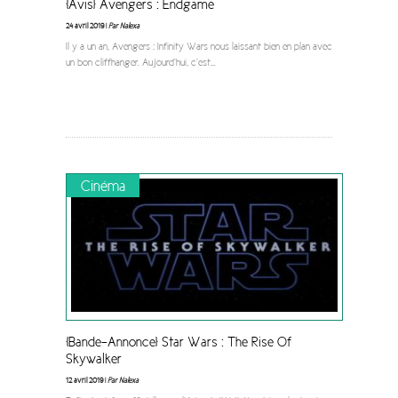
[Avis] Avengers : Endgame
24 avril 2019 |
Par Nalexa
Il y a un an, Avengers : Infinity Wars nous laissant bien en plan avec
un bon cliffhanger. Aujourd’hui, c’est
...
Cinéma
[Bande-Annonce] Star Wars : The Rise Of
Skywalker
12 avril 2019 |
Par Nalexa