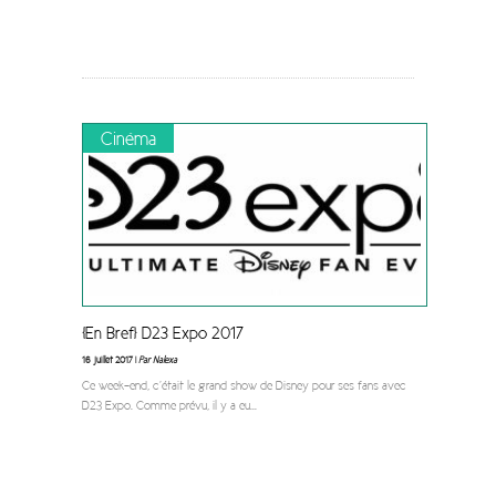
Cinéma
[En Bref] D23 Expo 2017
16 juillet 2017 |
Par Nalexa
Ce week-end, c’était le grand show de Disney pour ses fans avec
D23 Expo. Comme prévu, il y a eu
...