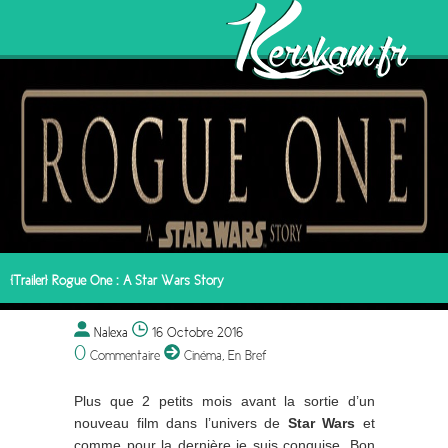
[Trailer] Rogue One : A Star Wars Story
Nalexa
16 Octobre 2016
0
Commentaire
Cinéma
,
En Bref
Plus que 2 petits mois avant la sortie d’un
nouveau film dans l’univers de
Star Wars
et
comme pour la dernière je suis conquise. Bon