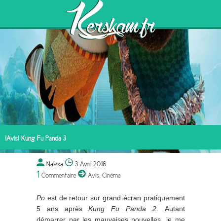
[Avis] Kung Fu Panda 3
Nalexa
3 Avril 2016
1
Commentaire
Avis
,
Cinéma
Po
est de retour sur grand écran pratiquement
5 ans après
Kung Fu Panda 2
. Autant
démarrer par les mauvaises nouvelles, je me