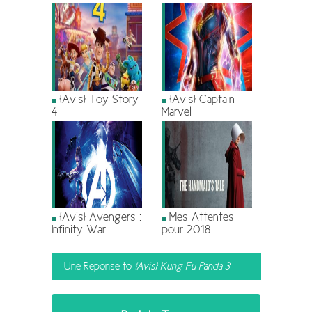
[Avis] Toy Story
[Avis] Captain
4
Marvel
[Avis] Avengers :
Mes Attentes
Infinity War
pour 2018
Une Reponse to
[Avis] Kung Fu Panda 3