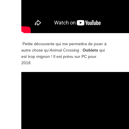
Petite découverte qui me permettra de jouer à
autre chose qu’
Animal Crossing
:
Ooblets
qui
est trop mignon ! Il est prévu sur PC pour
2018.