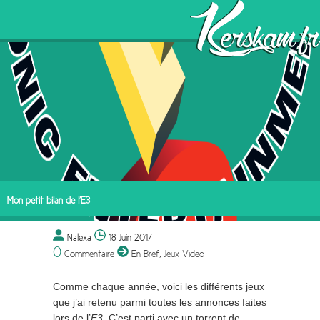
Mon petit bilan de l’E3
Nalexa
18 Juin 2017
0
Commentaire
En Bref
,
Jeux Vidéo
Comme chaque année, voici les différents jeux
que j’ai retenu parmi toutes les annonces faites
lors de l’
E3
. C’est parti avec un torrent de