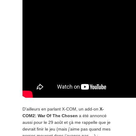
D’ailleurs en parlant X-COM, un add-on
X-
COM2: War Of The Chosen
a été annoncé
aussi pour le 29 août et çà me rappelle que je
devrait finir le jeu (mais j’aime pas quand mes
persos meurent donc j’avance pas …) :