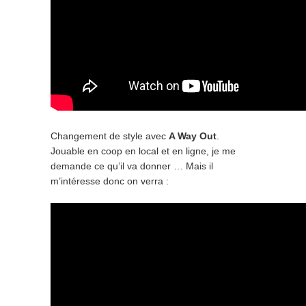
Changement de style avec
A Way Out
.
Jouable en coop en local et en ligne, je me
demande ce qu’il va donner … Mais il
m’intéresse donc on verra :