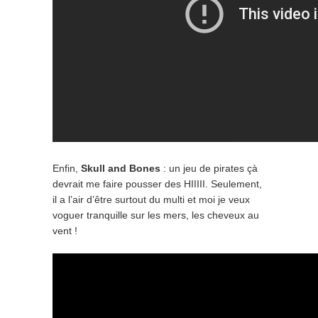
Enfin,
Skull and Bones
: un jeu de pirates çà
devrait me faire pousser des HIIIII. Seulement,
il a l’air d’être surtout du multi et moi je veux
voguer tranquille sur les mers, les cheveux au
vent !