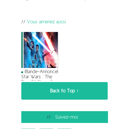
Vous aimeriez aussi
[Bande-Annonce]
Star Wars : The
Rise Of Skywalker
Back to Top ↑
Suivez-moi