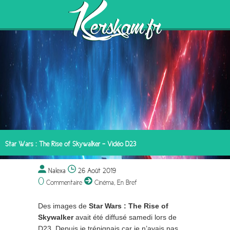
Star Wars : The Rise of Skywalker – Vidéo D23
Nalexa
26 Août 2019
0
Commentaire
Cinéma
,
En Bref
Des images de
Star Wars : The Rise of
Skywalker
avait été diffusé samedi lors de
D23. Depuis je trépignais car je n’avais pas