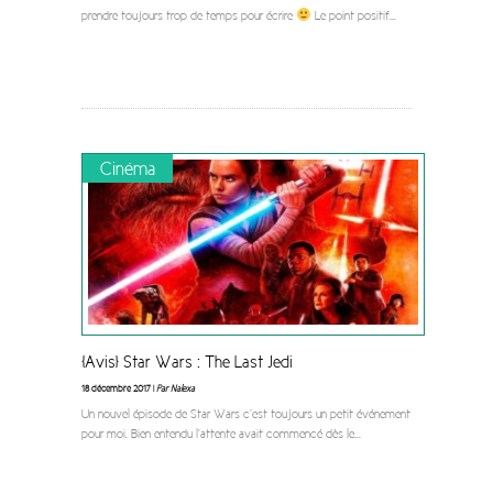
prendre toujours trop de temps pour écrire
Le point positif
...
Cinéma
[Avis] Star Wars : The Last Jedi
18 décembre 2017 |
Par Nalexa
Un nouvel épisode de Star Wars c’est toujours un petit événement
pour moi. Bien entendu l’attente avait commencé dès le
...