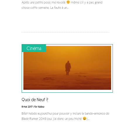
Après une petite pose, me revoilà
même s’il y a pas grand
chose cette semaine. La faute à un
...
Cinéma
Quoi de Neuf ?
8 mai 2017 |
Par Nalexa
Billet hebdo aujourd’hui pour pouvoir y inclure la bande-annonce de
Blade Runner 2049 (oui j’ai donc un peu triché
).
...