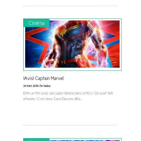
Cinéma
[Avis] Captain Marvel
24 mars 2019 |
Par Nalexa
Enfin un film avec une super-héroïne dans le MCU ! On avait failli
attendre ! C’est donc Carol Danvers (Brie
...