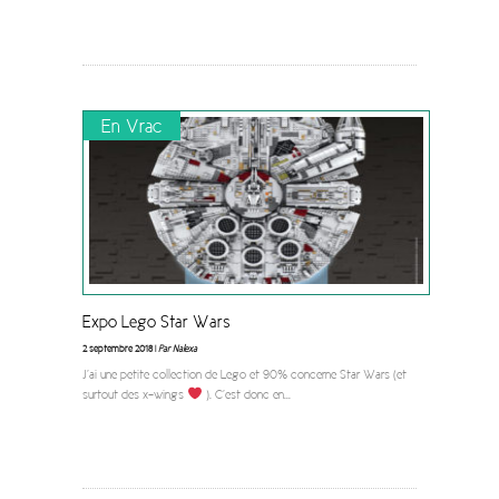
En Vrac
Expo Lego Star Wars
2 septembre 2018 |
Par Nalexa
J’ai une petite collection de Lego et 90% concerne Star Wars (et
surtout des x-wings
). C’est donc en
...