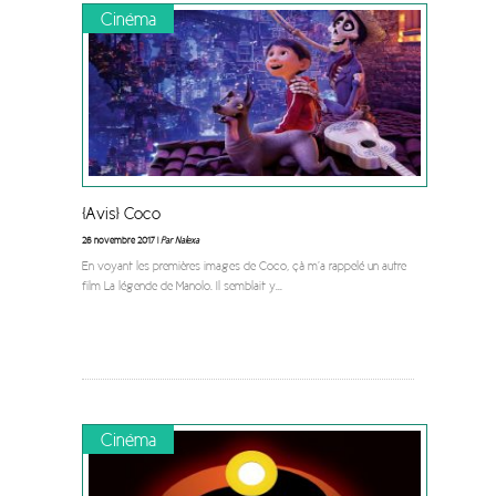
Cinéma
[Avis] Coco
26 novembre 2017 |
Par Nalexa
En voyant les premières images de Coco, çà m’a rappelé un autre
film La légende de Manolo. Il semblait y
...
Cinéma