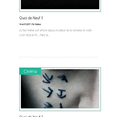
Quoi de Neuf ?
14 avril 2017 |
Par Nalexa
Je fais traîner cet article depuis le début de la semaine et voilà
c’est déjà la fin … Mais la
...
Cinéma