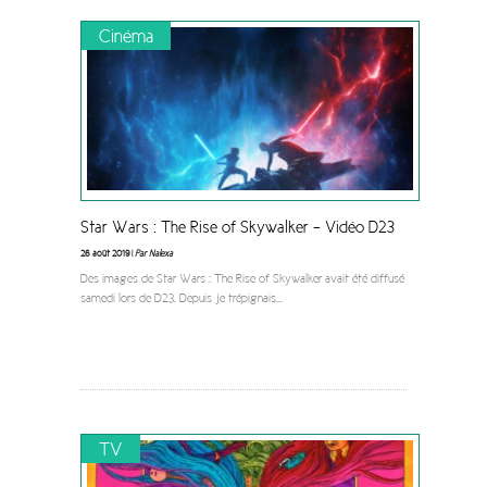
Cinéma
Star Wars : The Rise of Skywalker – Vidéo D23
26 août 2019 |
Par Nalexa
Des images de Star Wars : The Rise of Skywalker avait été diffusé
samedi lors de D23. Depuis je trépignais
...
TV