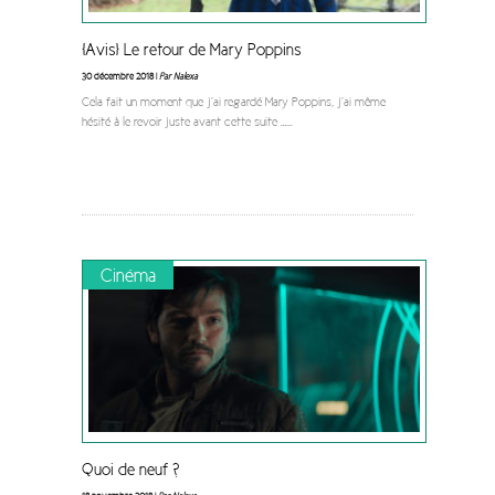
[Avis] Le retour de Mary Poppins
30 décembre 2018 |
Par Nalexa
Cela fait un moment que j’ai regardé Mary Poppins, j’ai même
hésité à le revoir juste avant cette suite …
...
Cinéma
Quoi de neuf ?