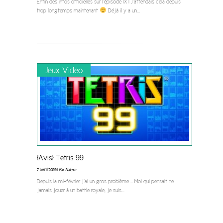
Enfin des infos officielles sur l’épisode IX ! J’attendais cela depuis
trop longtemps maintenant
Déjà il y a un
...
Jeux Vidéo
[Avis] Tetris 99
7 avril 2019 |
Par Nalexa
Depuis la mi-février j’ai un gros problème … Moi qui pensait ne
jamais jouer à un battle royale, je suis
...