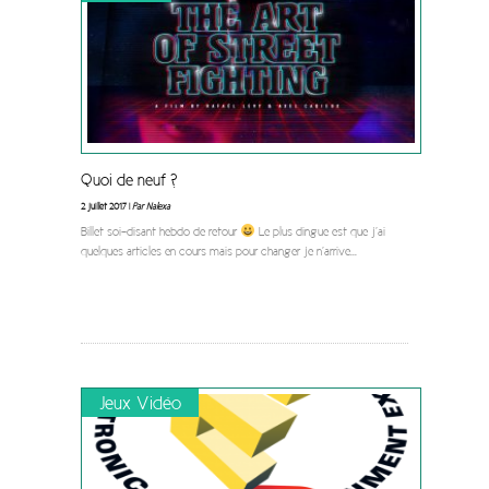
Quoi de neuf ?
2 juillet 2017 |
Par Nalexa
Billet soi-disant hebdo de retour
Le plus dingue est que j’ai
quelques articles en cours mais pour changer je n’arrive
...
Jeux Vidéo