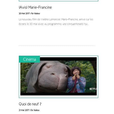
[Avis] Marie-Francine
30 mai 2017 |
Par Nalexa
Le nouveau film de Valérie Lemercier, Marie-Francine, arrive sur les
écrans le 30 mai avec au programme, une cinquantenaire qui
...
Cinéma
Quoi de neuf ?
21 mai 2017 |
Par Nalexa