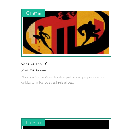
Cinéma
Quoi de neuf ?
30 août 2018 |
Par Nalexa
Alors oui c’est carrément le calme plat depuis quelques mois sur
ce blog … J’ai toujours ces hauts et ces
...
Cinéma