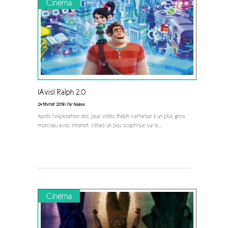
Cinéma
[Avis] Ralph 2.0
24 février 2019 |
Par Nalexa
Après l’exploration des jeux vidéo, Ralph s’attaque à un plus gros
morceau avec Internet. J’étais un peu sceptique sur le
...
Cinéma