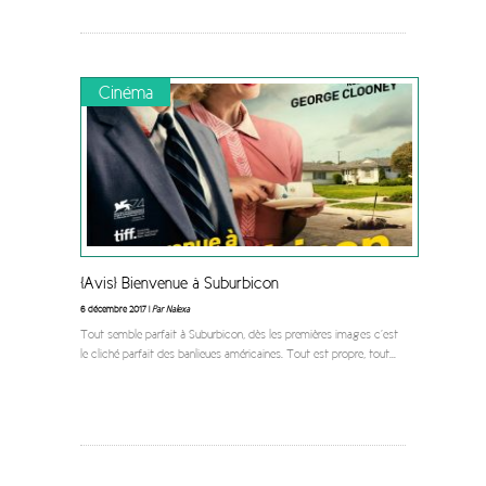
Cinéma
[Avis] Bienvenue à Suburbicon
6 décembre 2017 |
Par Nalexa
Tout semble parfait à Suburbicon, dès les premières images c’est
le cliché parfait des banlieues américaines. Tout est propre, tout
...