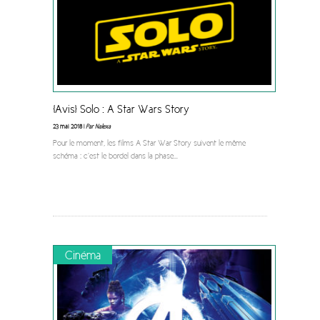
[Avis] Solo : A Star Wars Story
23 mai 2018 |
Par Nalexa
Pour le moment, les films A Star War Story suivent le même
schéma : c’est le bordel dans la phase
...
Cinéma