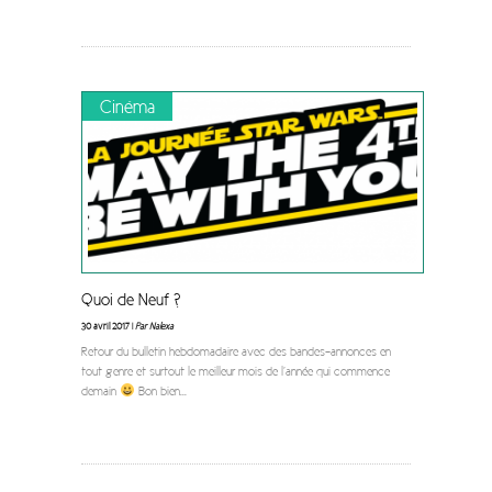
Cinéma
Quoi de Neuf ?
30 avril 2017 |
Par Nalexa
Retour du bulletin hebdomadaire avec des bandes-annonces en
tout genre et surtout le meilleur mois de l’année qui commence
demain
Bon bien
...