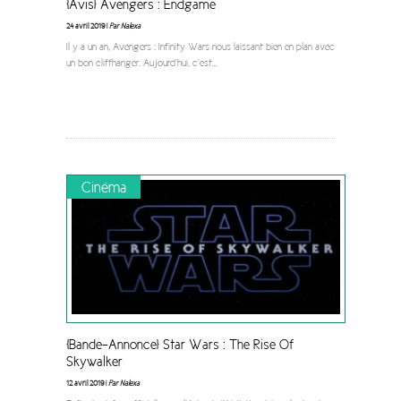
[Avis] Avengers : Endgame
24 avril 2019 |
Par Nalexa
Il y a un an, Avengers : Infinity Wars nous laissant bien en plan avec
un bon cliffhanger. Aujourd’hui, c’est
...
Cinéma
[Bande-Annonce] Star Wars : The Rise Of
Skywalker
12 avril 2019 |
Par Nalexa