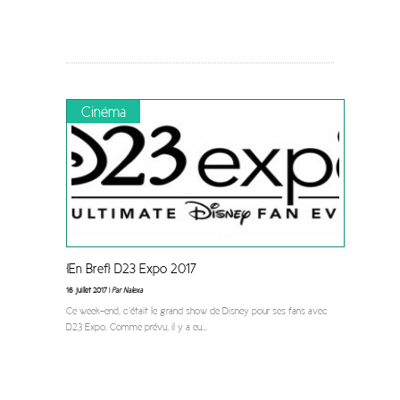
Cinéma
[En Bref] D23 Expo 2017
16 juillet 2017 |
Par Nalexa
Ce week-end, c’était le grand show de Disney pour ses fans avec
D23 Expo. Comme prévu, il y a eu
...