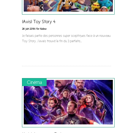
[Avis] Toy Story 4
26 juin 2019 |
Par Nalexa
Je faisais partie des personnes super sceptiques face à un nouveau
Toy Story. J’avais trouvé la fin du 3 parfaite
...
Cinéma