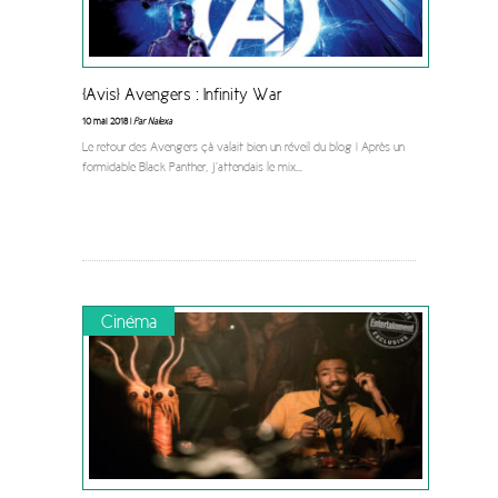
[Avis] Avengers : Infinity War
10 mai 2018 |
Par Nalexa
Le retour des Avengers çà valait bien un réveil du blog ! Après un
formidable Black Panther, j’attendais le mix
...
Cinéma