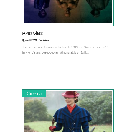
[Avis] Glass
13 janvier 2019 |
Par Nalexa
Une de mes nombreuses attentes de 2019 est Glass qui sort le 16
janvier. J’avais beaucoup aimé Incassable et Split.
...
Cinéma