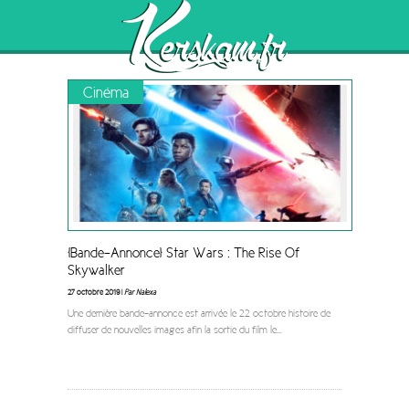
"WB150F"
Browsing the
Tag
Cinéma
[Bande-Annonce] Star Wars : The Rise Of
Skywalker
27 octobre 2019 |
Par Nalexa
Une dernière bande-annonce est arrivée le 22 octobre histoire de
diffuser de nouvelles images afin la sortie du film le
...