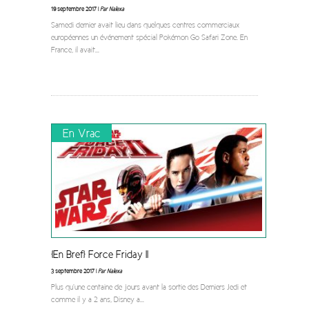
19 septembre 2017 |
Par Nalexa
Samedi dernier avait lieu dans quelques centres commerciaux
européennes un événement spécial Pokémon Go Safari Zone. En
France, il avait
...
En Vrac
[En Bref] Force Friday II
3 septembre 2017 |
Par Nalexa
Plus qu’une centaine de jours avant la sortie des Derniers Jedi et
comme il y a 2 ans, Disney a
...