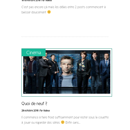
18 novembre 2018 |
Par Nalexa
C’est pas encore çà mais les délais entre 2 posts commencent à
baisser doucement
Cinéma
Quoi de neuf ?
29 octobre 2018 |
Par Nalexa
Il commence à faire froid suffisamment pour rester sous la couette
à jouer ou regarder des séries
Enfin sans
...