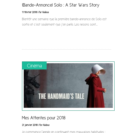
[Bande-Annonce] Solo : A Star Wars Story
11 février 2018 |
Par Nalexa
Bientôt une semaine que la première bande-annonce de Solo est
sortie et c’est seulement que j’en parle. Les raisons sont
...
Cinéma
Mes Attentes pour 2018
21 janvier 2018 |
Par Nalexa
Je commence l’année en continuant mes mauvaises habitudes :