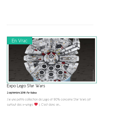
En Vrac
Expo Lego Star Wars
2 septembre 2018 |
Par Nalexa
J’ai une petite collection de Lego et 90% concerne Star Wars (et
surtout des x-wings
). C’est donc en
...