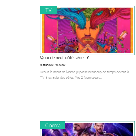
TV
Quoi de neuf côté séries ?
18 août 2019 |
Par Nalexa
Depuis le début de l’année je passe beaucoup de temps devant la
TV à regarder des séries. Mes 2 fournisseurs
...
Cinéma