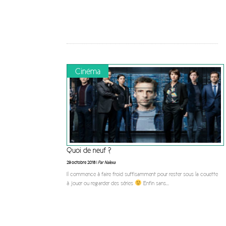
Cinéma
Quoi de neuf ?
29 octobre 2018 |
Par Nalexa
Il commence à faire froid suffisamment pour rester sous la couette
à jouer ou regarder des séries
Enfin sans
...