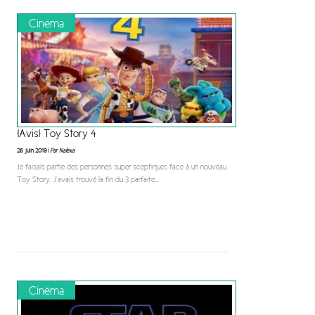
Cinéma
[Avis] Toy Story 4
26 juin 2019 |
Par Nalexa
Je faisais partie des personnes super sceptiques face à un nouveau
Toy Story. J’avais trouvé la fin du 3 parfaite
...
Cinéma