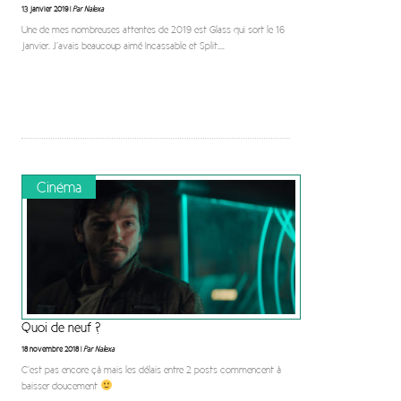
13 janvier 2019 |
Par Nalexa
Une de mes nombreuses attentes de 2019 est Glass qui sort le 16
janvier. J’avais beaucoup aimé Incassable et Split.
...
Cinéma
Quoi de neuf ?
18 novembre 2018 |
Par Nalexa
C’est pas encore çà mais les délais entre 2 posts commencent à
baisser doucement