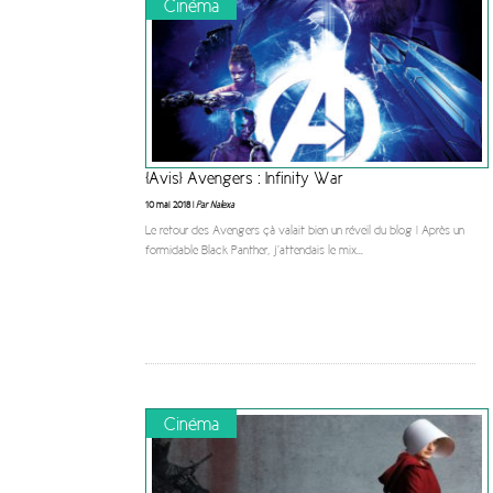
Cinéma
[Avis] Avengers : Infinity War
10 mai 2018 |
Par Nalexa
Le retour des Avengers çà valait bien un réveil du blog ! Après un
formidable Black Panther, j’attendais le mix
...
Cinéma