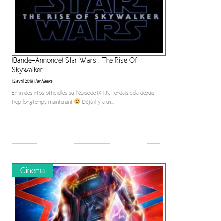
[Bande-Annonce] Star Wars : The Rise Of
Skywalker
12 avril 2019 |
Par Nalexa
Enfin des infos officielles sur l’épisode IX ! J’attendais cela depuis
trop longtemps maintenant
Déjà il y a un
...
Cinéma