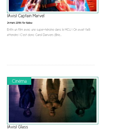
[Avis] Captain Marvel
24 mars 2019 |
Par Nalexa
Enfin un film avec une super-héroïne dans le MCU ! On avait failli
attendre ! C’est donc Carol Danvers (Brie
...
Cinéma
[Avis] Glass