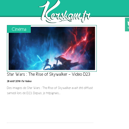
Cinéma
Star Wars : The Rise of Skywalker – Vidéo D23
26 août 2019 |
Par Nalexa
Des images de Star Wars : The Rise of Skywalker avait été diffusé
samedi lors de D23. Depuis je trépignais
...