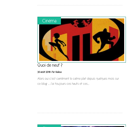
Cinéma
Quoi de neuf ?
30 août 2018 |
Par Nalexa
Alors oui c’est carrément le calme plat depuis quelques mois sur
ce blog … J’ai toujours ces hauts et ces
...