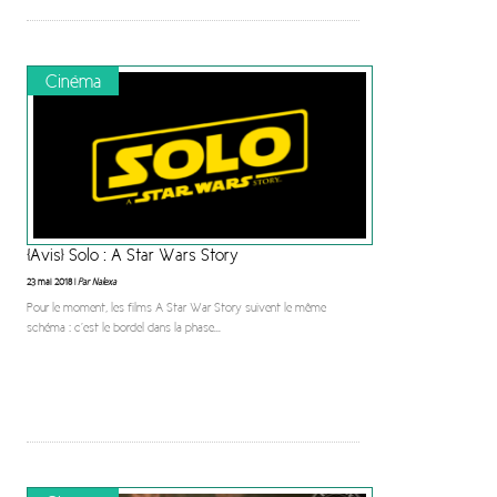
Cinéma
[Avis] Solo : A Star Wars Story
23 mai 2018 |
Par Nalexa
Pour le moment, les films A Star War Story suivent le même
schéma : c’est le bordel dans la phase
...