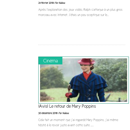
24 février 2019 |
Par Nalexa
Après l’exploration des jeux vidéo, Ralph s’attaque à un plus gros
morceau avec Internet. J’étais un peu sceptique sur le
...
Cinéma
[Avis] Le retour de Mary Poppins
30 décembre 2018 |
Par Nalexa
Cela fait un moment que j’ai regardé Mary Poppins, j’ai même
hésité à le revoir juste avant cette suite …
...