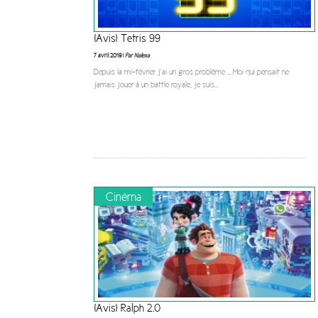
[Avis] Tetris 99
7 avril 2019 |
Par Nalexa
Depuis la mi-février j’ai un gros problème … Moi qui pensait ne
jamais jouer à un battle royale, je suis
...
Cinéma
[Avis] Ralph 2.0