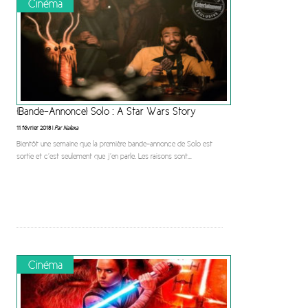
Cinéma
[Bande-Annonce] Solo : A Star Wars Story
11 février 2018 |
Par Nalexa
Bientôt une semaine que la première bande-annonce de Solo est
sortie et c’est seulement que j’en parle. Les raisons sont
...
Cinéma