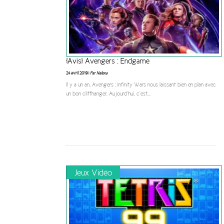
[Avis] Avengers : Endgame
24 avril 2019 |
Par Nalexa
Il y a un an, Avengers : Infinity Wars nous laissant bien en plan avec
un bon cliffhanger. Aujourd’hui, c’est
...
Jeux Vidéo