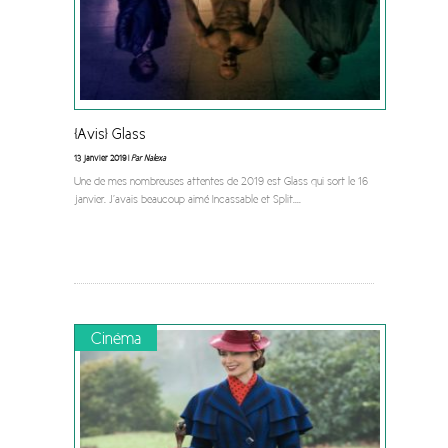
[Avis] Glass
13 janvier 2019 |
Par Nalexa
Une de mes nombreuses attentes de 2019 est Glass qui sort le 16
janvier. J’avais beaucoup aimé Incassable et Split.
...
Cinéma