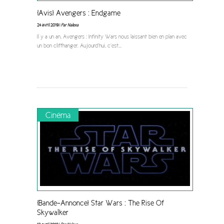
[Avis] Avengers : Endgame
24 avril 2019 |
Par Nalexa
Il y a un an, Avengers : Infinity Wars nous laissant bien en plan avec
un bon cliffhanger. Aujourd’hui, c’est
...
Cinéma
[Bande-Annonce] Star Wars : The Rise Of
Skywalker