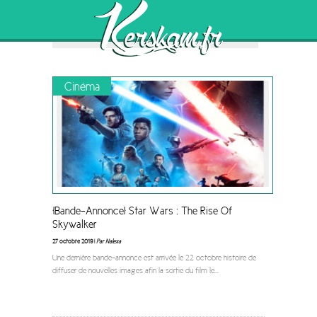
"Sam Worthington"
Browsing the
Tag
Cinéma
[Bande-Annonce] Star Wars : The Rise Of
Skywalker
27 octobre 2019 |
Par Nalexa
Une dernière bande-annonce est arrivée le 22 octobre histoire de
diffuser de nouvelles images afin la sortie du film le
...