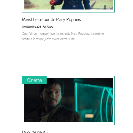
[Avis] Le retour de Mary Poppins
30 décembre 2018 |
Par Nalexa
Cela fait un moment que j’ai regardé Mary Poppins, j’ai même
hésité à le revoir juste avant cette suite …
...
Cinéma
Quoi de neuf ?