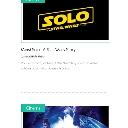
[Avis] Solo : A Star Wars Story
23 mai 2018 |
Par Nalexa
Pour le moment, les films A Star War Story suivent le même
schéma : c’est le bordel dans la phase
...
Cinéma