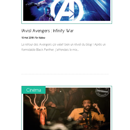
[Avis] Avengers : Infinity War
10 mai 2018 |
Par Nalexa
Le retour des Avengers çà valait bien un réveil du blog ! Après un
formidable Black Panther, j’attendais le mix
...
Cinéma