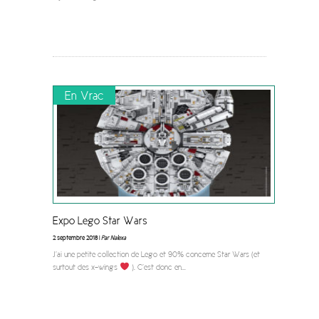
En Vrac
Expo Lego Star Wars
2 septembre 2018 |
Par Nalexa
J’ai une petite collection de Lego et 90% concerne Star Wars (et
surtout des x-wings
). C’est donc en
...