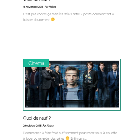
18 novembre 2018 |
Par Nalexa
C’est pas encore çà mais les délais entre 2 posts commencent à
baisser doucement
Cinéma
Quoi de neuf ?
29 octobre 2018 |
Par Nalexa
Il commence à faire froid suffisamment pour rester sous la couette
à jouer ou regarder des séries
Enfin sans
...