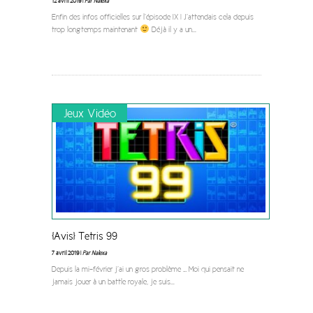
12 avril 2019 |
Par Nalexa
Enfin des infos officielles sur l’épisode IX ! J’attendais cela depuis
trop longtemps maintenant
Déjà il y a un
...
Jeux Vidéo
[Avis] Tetris 99
7 avril 2019 |
Par Nalexa
Depuis la mi-février j’ai un gros problème … Moi qui pensait ne
jamais jouer à un battle royale, je suis
...