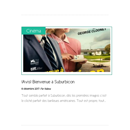
Cinéma
[Avis] Bienvenue à Suburbicon
6 décembre 2017 |
Par Nalexa
Tout semble parfait à Suburbicon, dès les premières images c’est
le cliché parfait des banlieues américaines. Tout est propre, tout
...