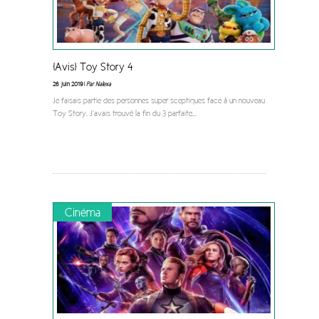
[Avis] Toy Story 4
26 juin 2019 |
Par Nalexa
Je faisais partie des personnes super sceptiques face à un nouveau
Toy Story. J’avais trouvé la fin du 3 parfaite
...
Cinéma