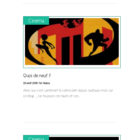
Cinéma
Quoi de neuf ?
30 août 2018 |
Par Nalexa
Alors oui c’est carrément le calme plat depuis quelques mois sur
ce blog … J’ai toujours ces hauts et ces
...
Cinéma