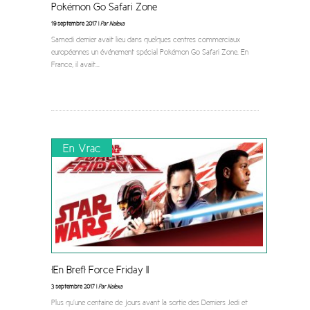
Pokémon Go Safari Zone
19 septembre 2017 |
Par Nalexa
Samedi dernier avait lieu dans quelques centres commerciaux
européennes un événement spécial Pokémon Go Safari Zone. En
France, il avait
...
En Vrac
[En Bref] Force Friday II
3 septembre 2017 |
Par Nalexa
Plus qu’une centaine de jours avant la sortie des Derniers Jedi et