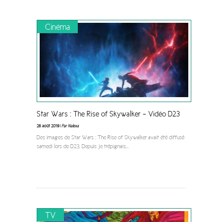
Cinéma
Star Wars : The Rise of Skywalker – Vidéo D23
26 août 2019 |
Par Nalexa
Des images de Star Wars : The Rise of Skywalker avait été diffusé
samedi lors de D23. Depuis je trépignais
...
TV