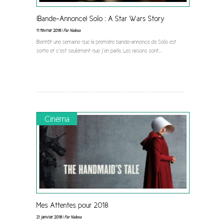
[Bande-Annonce] Solo : A Star Wars Story
11 février 2018 |
Par Nalexa
Bientôt une semaine que la première bande-annonce de Solo est
sortie et c’est seulement que j’en parle. Les raisons sont
...
Cinéma
Mes Attentes pour 2018
21 janvier 2018 |
Par Nalexa