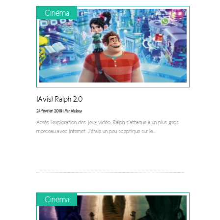
Cinéma
[Avis] Ralph 2.0
24 février 2019 |
Par Nalexa
Après l’exploration des jeux vidéo, Ralph s’attaque à un plus gros
morceau avec Internet. J’étais un peu sceptique sur le
...
Cinéma