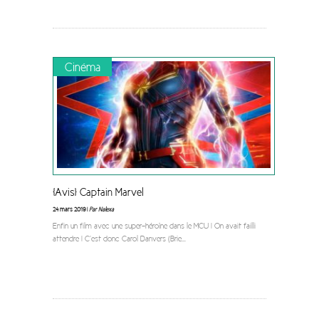
Cinéma
[Avis] Captain Marvel
24 mars 2019 |
Par Nalexa
Enfin un film avec une super-héroïne dans le MCU ! On avait failli
attendre ! C’est donc Carol Danvers (Brie
...