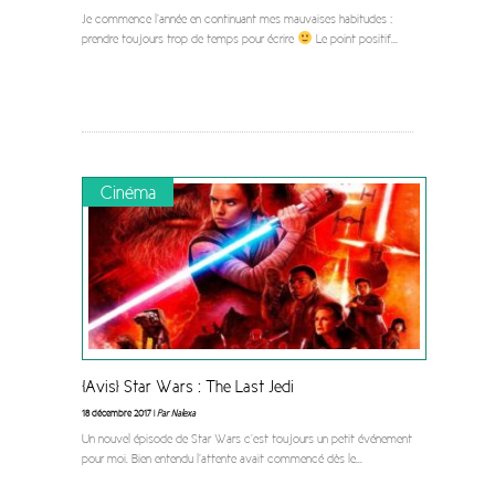
Je commence l’année en continuant mes mauvaises habitudes :
prendre toujours trop de temps pour écrire
Le point positif
...
Cinéma
[Avis] Star Wars : The Last Jedi
18 décembre 2017 |
Par Nalexa
Un nouvel épisode de Star Wars c’est toujours un petit événement
pour moi. Bien entendu l’attente avait commencé dès le
...