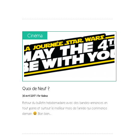
Cinéma
Quoi de Neuf ?
30 avril 2017 |
Par Nalexa
Retour du bulletin hebdomadaire avec des bandes-annonces en
tout genre et surtout le meilleur mois de l’année qui commence
demain
Bon bien
...