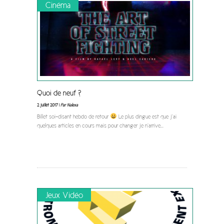
Cinéma
Quoi de neuf ?
2 juillet 2017 |
Par Nalexa
Billet soi-disant hebdo de retour
Le plus dingue est que j’ai
quelques articles en cours mais pour changer je n’arrive
...
Jeux Vidéo