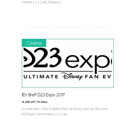
comme il y a 2 ans, Disney a
...
Cinéma
[En Bref] D23 Expo 2017
16 juillet 2017 |
Par Nalexa
Ce week-end, c’était le grand show de Disney pour ses fans avec
D23 Expo. Comme prévu, il y a eu
...