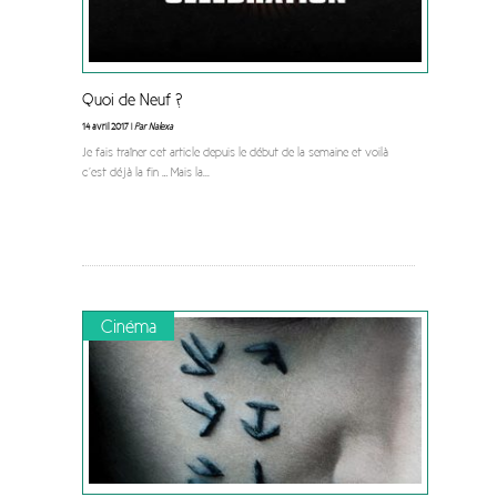
Quoi de Neuf ?
14 avril 2017 |
Par Nalexa
Je fais traîner cet article depuis le début de la semaine et voilà
c’est déjà la fin … Mais la
...
Cinéma