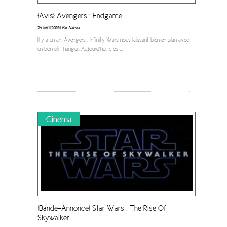
[Avis] Avengers : Endgame
24 avril 2019 |
Par Nalexa
Il y a un an, Avengers : Infinity Wars nous laissant bien en plan avec
un bon cliffhanger. Aujourd’hui, c’est
...
Cinéma
[Bande-Annonce] Star Wars : The Rise Of
Skywalker