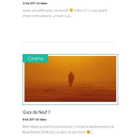
21 mai 2017 |
Par Nalexa
Après une petite pose, me revoilà
même s’il y a pas grand
chose cette semaine. La faute à un
...
Cinéma
Quoi de Neuf ?
8 mai 2017 |
Par Nalexa
Billet hebdo aujourd’hui pour pouvoir y inclure la bande-annonce de
Blade Runner 2049 (oui j’ai donc un peu triché
).
...