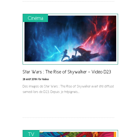
Cinéma
Star Wars : The Rise of Skywalker – Vidéo D23
26 août 2019 |
Par Nalexa
Des images de Star Wars : The Rise of Skywalker avait été diffusé
samedi lors de D23. Depuis je trépignais
...
TV