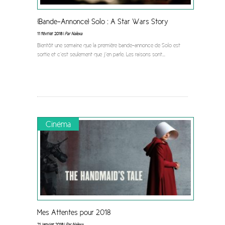
[Bande-Annonce] Solo : A Star Wars Story
11 février 2018 |
Par Nalexa
Bientôt une semaine que la première bande-annonce de Solo est
sortie et c’est seulement que j’en parle. Les raisons sont
...
Cinéma
Mes Attentes pour 2018
21 janvier 2018 |
Par Nalexa