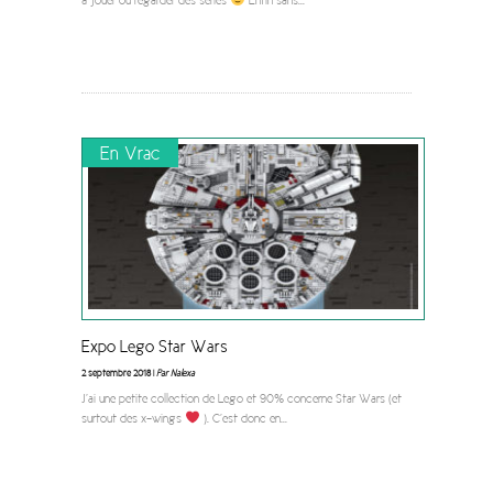
à jouer ou regarder des séries
Enfin sans
...
En Vrac
Expo Lego Star Wars
2 septembre 2018 |
Par Nalexa
J’ai une petite collection de Lego et 90% concerne Star Wars (et
surtout des x-wings
). C’est donc en
...