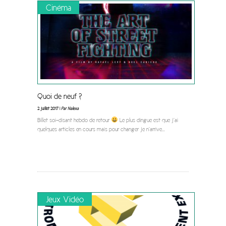
Cinéma
Quoi de neuf ?
2 juillet 2017 |
Par Nalexa
Billet soi-disant hebdo de retour
Le plus dingue est que j’ai
quelques articles en cours mais pour changer je n’arrive
...
Jeux Vidéo