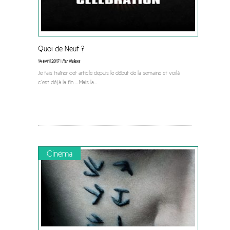
Quoi de Neuf ?
14 avril 2017 |
Par Nalexa
Je fais traîner cet article depuis le début de la semaine et voilà
c’est déjà la fin … Mais la
...
Cinéma