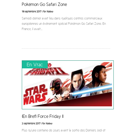
Pokémon Go Safari Zone
19 septembre 2017 |
Par Nalexa
Samedi dernier avait lieu dans quelques centres commerciaux
européennes un événement spécial Pokémon Go Safari Zone. En
France, il avait
...
En Vrac
[En Bref] Force Friday II
3 septembre 2017 |
Par Nalexa
Plus qu’une centaine de jours avant la sortie des Derniers Jedi et