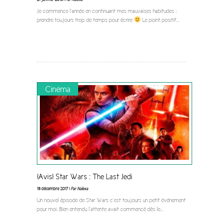
Je commence l’année en continuant mes mauvaises habitudes :
prendre toujours trop de temps pour écrire
Le point positif
...
Cinéma
[Avis] Star Wars : The Last Jedi
18 décembre 2017 |
Par Nalexa
Un nouvel épisode de Star Wars c’est toujours un petit événement
pour moi. Bien entendu l’attente avait commencé dès le
...