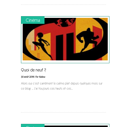
Cinéma
Quoi de neuf ?
30 août 2018 |
Par Nalexa
Alors oui c’est carrément le calme plat depuis quelques mois sur
ce blog … J’ai toujours ces hauts et ces
...