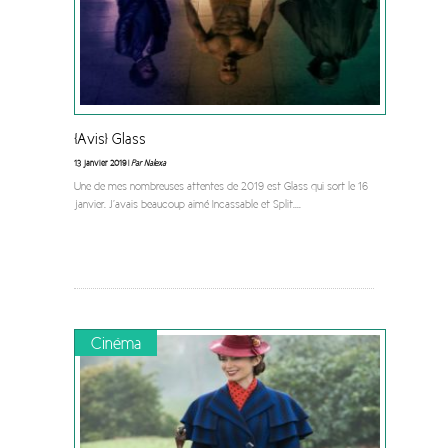
[Avis] Glass
13 janvier 2019 |
Par Nalexa
Une de mes nombreuses attentes de 2019 est Glass qui sort le 16
janvier. J’avais beaucoup aimé Incassable et Split.
...
Cinéma