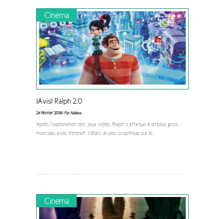
Cinéma
[Avis] Ralph 2.0
24 février 2019 |
Par Nalexa
Après l’exploration des jeux vidéo, Ralph s’attaque à un plus gros
morceau avec Internet. J’étais un peu sceptique sur le
...
Cinéma