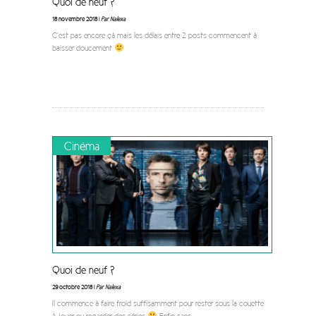
Quoi de neuf ?
18 novembre 2018 |
Par Nalexa
C’est pas encore çà mais les délais entre 2 posts commencent à
baisser doucement
Cinéma
Quoi de neuf ?
29 octobre 2018 |
Par Nalexa
Il commence à faire froid suffisamment pour rester sous la couette