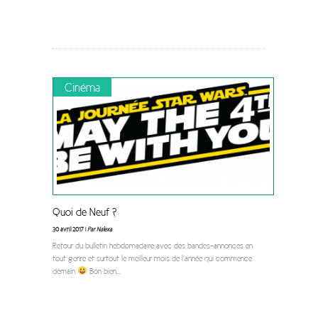
Cinéma
Quoi de Neuf ?
30 avril 2017 |
Par Nalexa
Retour du bulletin hebdomadaire avec des bandes-annonces en
tout genre et surtout le meilleur mois de l’année qui commence
demain
Bon bien
...