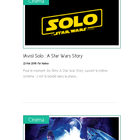
Cinéma
[Avis] Solo : A Star Wars Story
23 mai 2018 |
Par Nalexa
Pour le moment, les films A Star War Story suivent le même
schéma : c’est le bordel dans la phase
...
Cinéma