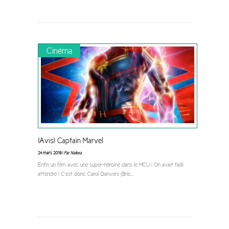
Cinéma
[Avis] Captain Marvel
24 mars 2019 |
Par Nalexa
Enfin un film avec une super-héroïne dans le MCU ! On avait failli
attendre ! C’est donc Carol Danvers (Brie
...