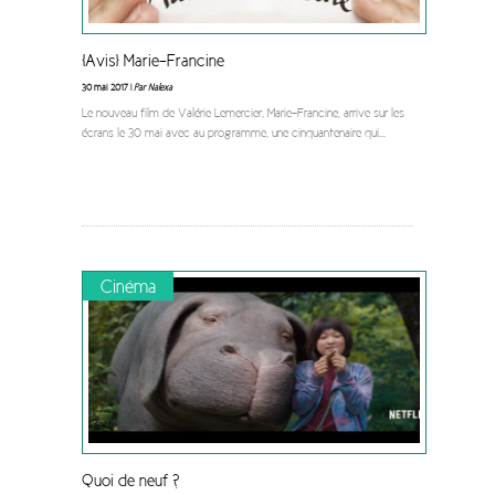
[Avis] Marie-Francine
30 mai 2017 |
Par Nalexa
Le nouveau film de Valérie Lemercier, Marie-Francine, arrive sur les
écrans le 30 mai avec au programme, une cinquantenaire qui
...
Cinéma
Quoi de neuf ?