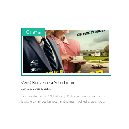
Cinéma
[Avis] Bienvenue à Suburbicon
6 décembre 2017 |
Par Nalexa
Tout semble parfait à Suburbicon, dès les premières images c’est
le cliché parfait des banlieues américaines. Tout est propre, tout
...