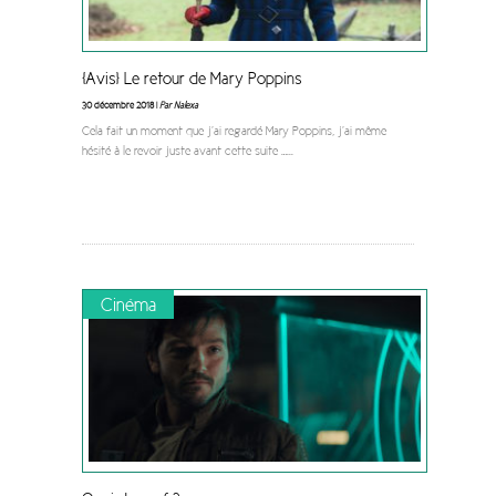
[Avis] Le retour de Mary Poppins
30 décembre 2018 |
Par Nalexa
Cela fait un moment que j’ai regardé Mary Poppins, j’ai même
hésité à le revoir juste avant cette suite …
...
Cinéma