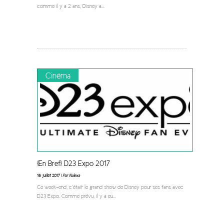
comme il y a 2 ans, Disney a
...
Cinéma
[En Bref] D23 Expo 2017
16 juillet 2017 |
Par Nalexa
Ce week-end, c’était le grand show de Disney pour ses fans avec
D23 Expo. Comme prévu, il y a eu
...