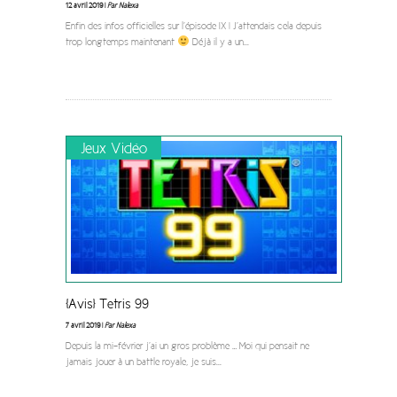
12 avril 2019 |
Par Nalexa
Enfin des infos officielles sur l’épisode IX ! J’attendais cela depuis
trop longtemps maintenant
Déjà il y a un
...
Jeux Vidéo
[Avis] Tetris 99
7 avril 2019 |
Par Nalexa
Depuis la mi-février j’ai un gros problème … Moi qui pensait ne
jamais jouer à un battle royale, je suis
...