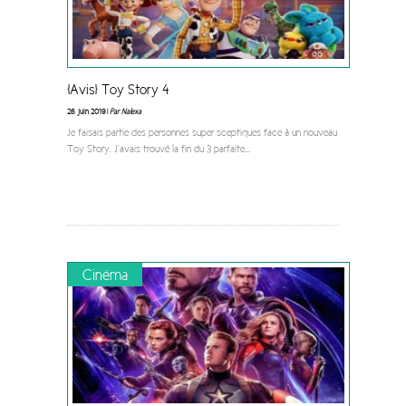
[Avis] Toy Story 4
26 juin 2019 |
Par Nalexa
Je faisais partie des personnes super sceptiques face à un nouveau
Toy Story. J’avais trouvé la fin du 3 parfaite
...
Cinéma