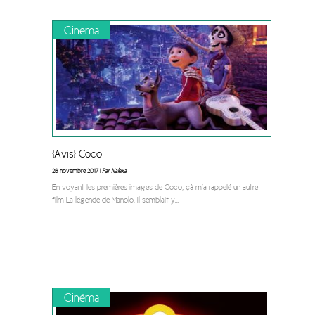
Cinéma
[Avis] Coco
26 novembre 2017 |
Par Nalexa
En voyant les premières images de Coco, çà m’a rappelé un autre
film La légende de Manolo. Il semblait y
...
Cinéma