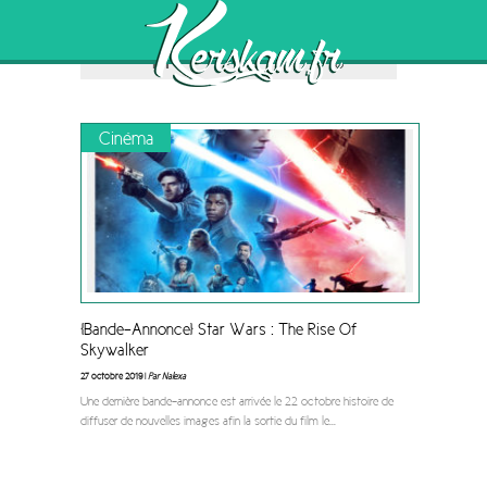
"Professeur Layton
Browsing the
et l’Appel du Spectre"
Tag
Cinéma
[Bande-Annonce] Star Wars : The Rise Of
Skywalker
27 octobre 2019 |
Par Nalexa
Une dernière bande-annonce est arrivée le 22 octobre histoire de
diffuser de nouvelles images afin la sortie du film le
...