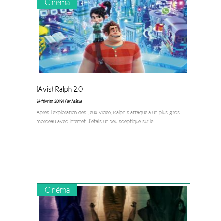
Cinéma
[Avis] Ralph 2.0
24 février 2019 |
Par Nalexa
Après l’exploration des jeux vidéo, Ralph s’attaque à un plus gros
morceau avec Internet. J’étais un peu sceptique sur le
...
Cinéma