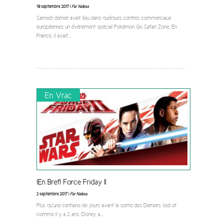
19 septembre 2017 |
Par Nalexa
Samedi dernier avait lieu dans quelques centres commerciaux
européennes un événement spécial Pokémon Go Safari Zone. En
France, il avait
...
En Vrac
[En Bref] Force Friday II
3 septembre 2017 |
Par Nalexa
Plus qu’une centaine de jours avant la sortie des Derniers Jedi et
comme il y a 2 ans, Disney a
...