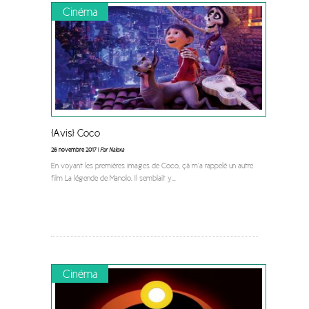
Cinéma
[Avis] Coco
26 novembre 2017 |
Par Nalexa
En voyant les premières images de Coco, çà m’a rappelé un autre
film La légende de Manolo. Il semblait y
...
Cinéma