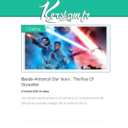
"Marilou Berry"
Browsing the
Tag
Cinéma
[Bande-Annonce] Star Wars : The Rise Of
Skywalker
27 octobre 2019 |
Par Nalexa
Une dernière bande-annonce est arrivée le 22 octobre histoire de
diffuser de nouvelles images afin la sortie du film le
...