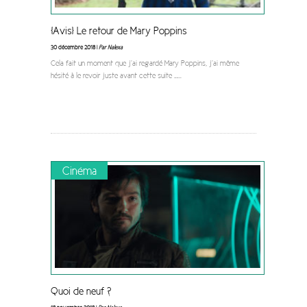
[Avis] Le retour de Mary Poppins
30 décembre 2018 |
Par Nalexa
Cela fait un moment que j’ai regardé Mary Poppins, j’ai même
hésité à le revoir juste avant cette suite …
...
Cinéma
Quoi de neuf ?