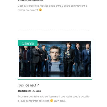
18 novembre 2018 |
Par Nalexa
C’est pas encore çà mais les délais entre 2 posts commencent à
baisser doucement
Cinéma
Quoi de neuf ?
29 octobre 2018 |
Par Nalexa
Il commence à faire froid suffisamment pour rester sous la couette
à jouer ou regarder des séries
Enfin sans
...