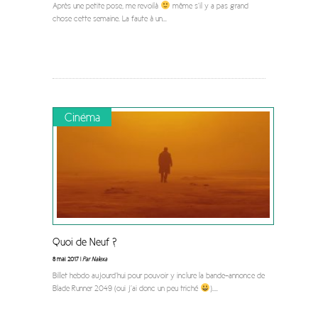
Après une petite pose, me revoilà
même s’il y a pas grand
chose cette semaine. La faute à un
...
Cinéma
Quoi de Neuf ?
8 mai 2017 |
Par Nalexa
Billet hebdo aujourd’hui pour pouvoir y inclure la bande-annonce de
Blade Runner 2049 (oui j’ai donc un peu triché
).
...