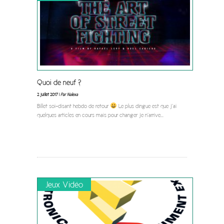
Quoi de neuf ?
2 juillet 2017 |
Par Nalexa
Billet soi-disant hebdo de retour
Le plus dingue est que j’ai
quelques articles en cours mais pour changer je n’arrive
...
Jeux Vidéo