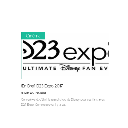
Cinéma
[En Bref] D23 Expo 2017
16 juillet 2017 |
Par Nalexa
Ce week-end, c’était le grand show de Disney pour ses fans avec
D23 Expo. Comme prévu, il y a eu
...