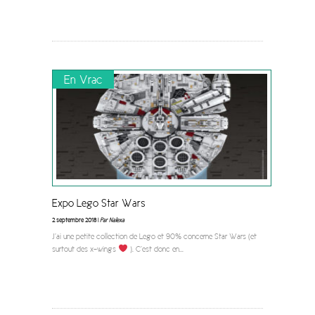
En Vrac
Expo Lego Star Wars
2 septembre 2018 |
Par Nalexa
J’ai une petite collection de Lego et 90% concerne Star Wars (et
surtout des x-wings
). C’est donc en
...