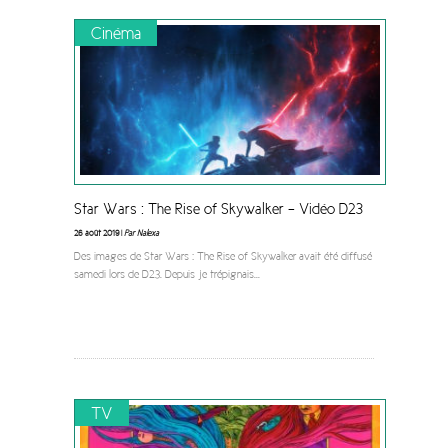
Cinéma
Star Wars : The Rise of Skywalker – Vidéo D23
26 août 2019 |
Par Nalexa
Des images de Star Wars : The Rise of Skywalker avait été diffusé
samedi lors de D23. Depuis je trépignais
...
TV