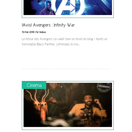
[Avis] Avengers : Infinity War
10 mai 2018 |
Par Nalexa
Le retour des Avengers çà valait bien un réveil du blog ! Après un
formidable Black Panther, j’attendais le mix
...
Cinéma