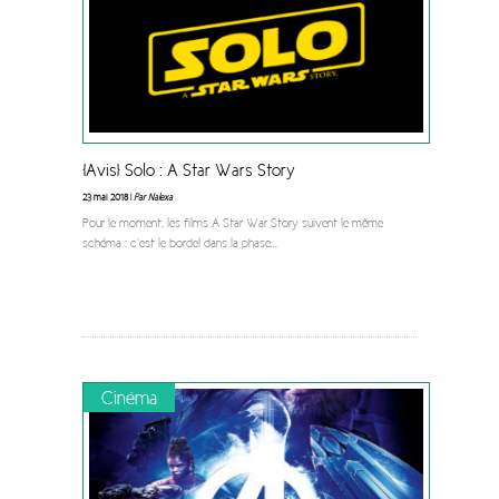
[Avis] Solo : A Star Wars Story
23 mai 2018 |
Par Nalexa
Pour le moment, les films A Star War Story suivent le même
schéma : c’est le bordel dans la phase
...
Cinéma