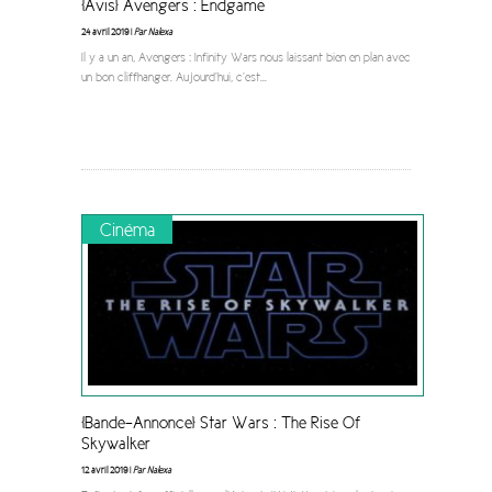
[Avis] Avengers : Endgame
24 avril 2019 |
Par Nalexa
Il y a un an, Avengers : Infinity Wars nous laissant bien en plan avec
un bon cliffhanger. Aujourd’hui, c’est
...
Cinéma
[Bande-Annonce] Star Wars : The Rise Of
Skywalker
12 avril 2019 |
Par Nalexa