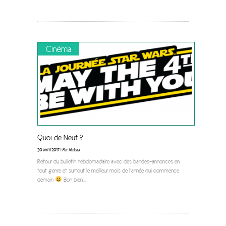
Cinéma
Quoi de Neuf ?
30 avril 2017 |
Par Nalexa
Retour du bulletin hebdomadaire avec des bandes-annonces en
tout genre et surtout le meilleur mois de l’année qui commence
demain
Bon bien
...