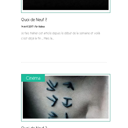
Quoi de Neuf ?
14 avril 2017 |
Par Nalexa
Je fais traîner cet article depuis le début de la semaine et voilà
c’est déjà la fin … Mais la
...
Cinéma