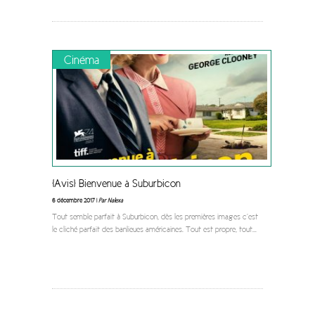
Cinéma
[Avis] Bienvenue à Suburbicon
6 décembre 2017 |
Par Nalexa
Tout semble parfait à Suburbicon, dès les premières images c’est
le cliché parfait des banlieues américaines. Tout est propre, tout
...