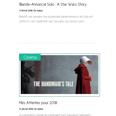
[Bande-Annonce] Solo : A Star Wars Story
11 février 2018 |
Par Nalexa
Bientôt une semaine que la première bande-annonce de Solo est
sortie et c’est seulement que j’en parle. Les raisons sont
...
Cinéma
Mes Attentes pour 2018
21 janvier 2018 |
Par Nalexa
Je commence l’année en continuant mes mauvaises habitudes :