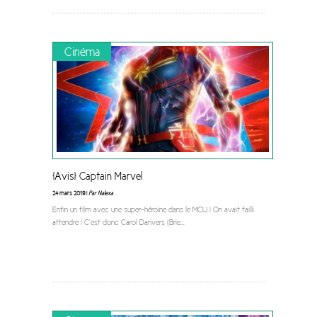
Cinéma
[Avis] Captain Marvel
24 mars 2019 |
Par Nalexa
Enfin un film avec une super-héroïne dans le MCU ! On avait failli
attendre ! C’est donc Carol Danvers (Brie
...