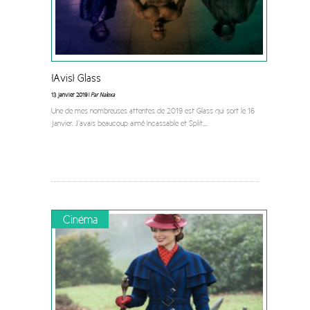
[Avis] Glass
13 janvier 2019 |
Par Nalexa
Une de mes nombreuses attentes de 2019 est Glass qui sort le 16
janvier. J’avais beaucoup aimé Incassable et Split.
...
Cinéma