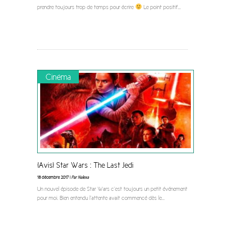
prendre toujours trop de temps pour écrire
Le point positif
...
Cinéma
[Avis] Star Wars : The Last Jedi
18 décembre 2017 |
Par Nalexa
Un nouvel épisode de Star Wars c’est toujours un petit événement
pour moi. Bien entendu l’attente avait commencé dès le
...