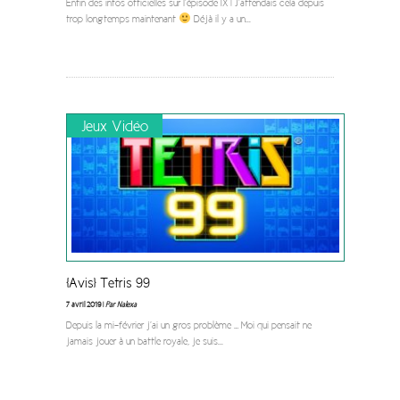
Enfin des infos officielles sur l’épisode IX ! J’attendais cela depuis
trop longtemps maintenant
Déjà il y a un
...
Jeux Vidéo
[Avis] Tetris 99
7 avril 2019 |
Par Nalexa
Depuis la mi-février j’ai un gros problème … Moi qui pensait ne
jamais jouer à un battle royale, je suis
...