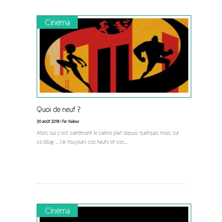
Cinéma
Quoi de neuf ?
30 août 2018 |
Par Nalexa
Alors oui c’est carrément le calme plat depuis quelques mois sur
ce blog … J’ai toujours ces hauts et ces
...
Cinéma