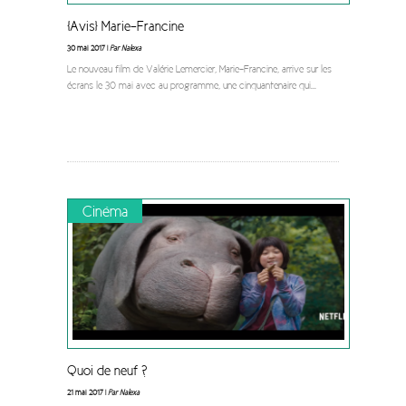
[Avis] Marie-Francine
30 mai 2017 |
Par Nalexa
Le nouveau film de Valérie Lemercier, Marie-Francine, arrive sur les
écrans le 30 mai avec au programme, une cinquantenaire qui
...
Cinéma
Quoi de neuf ?
21 mai 2017 |
Par Nalexa