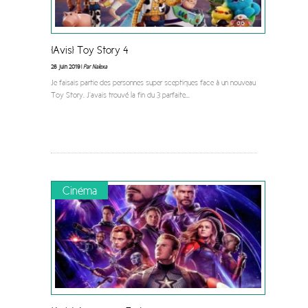
[Avis] Toy Story 4
26 juin 2019 |
Par Nalexa
Je faisais partie des personnes super sceptiques face à un nouveau
Toy Story. J’avais trouvé la fin du 3 parfaite
...
Cinéma