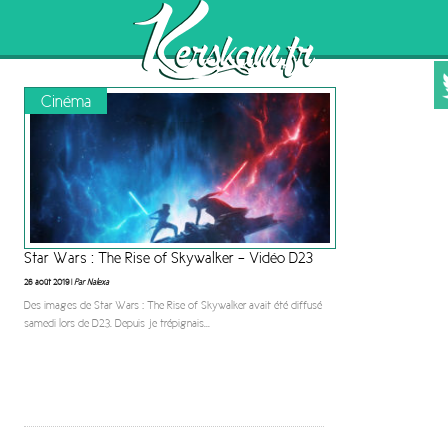
Cinéma
Star Wars : The Rise of Skywalker – Vidéo D23
26 août 2019 |
Par Nalexa
Des images de Star Wars : The Rise of Skywalker avait été diffusé
samedi lors de D23. Depuis je trépignais
...