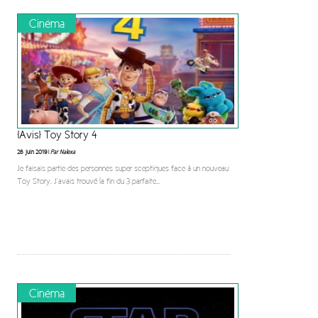
Cinéma
[Avis] Toy Story 4
26 juin 2019 |
Par Nalexa
Je faisais partie des personnes super sceptiques face à un nouveau
Toy Story. J’avais trouvé la fin du 3 parfaite
...
Cinéma