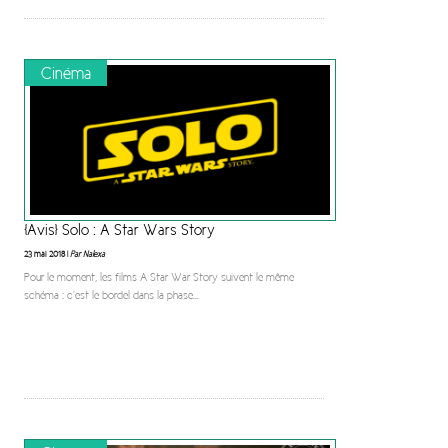
Cinéma
[Avis] Solo : A Star Wars Story
23 mai 2018 |
Par Nalexa
Pour le moment, les films A Star War Story suivent le même
schéma : c’est le bordel dans la phase
...