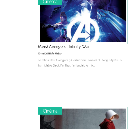
Cinéma
[Avis] Avengers : Infinity War
10 mai 2018 |
Par Nalexa
Le retour des Avengers çà valait bien un réveil du blog ! Après un
formidable Black Panther, j’attendais le mix
...
Cinéma