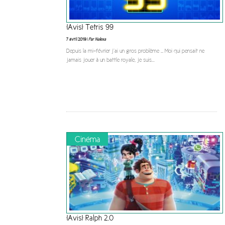
[Avis] Tetris 99
7 avril 2019 |
Par Nalexa
Depuis la mi-février j’ai un gros problème … Moi qui pensait ne
jamais jouer à un battle royale, je suis
...
Cinéma
[Avis] Ralph 2.0