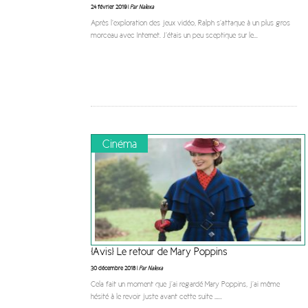
24 février 2019 |
Par Nalexa
Après l’exploration des jeux vidéo, Ralph s’attaque à un plus gros
morceau avec Internet. J’étais un peu sceptique sur le
...
Cinéma
[Avis] Le retour de Mary Poppins
30 décembre 2018 |
Par Nalexa
Cela fait un moment que j’ai regardé Mary Poppins, j’ai même
hésité à le revoir juste avant cette suite …
...