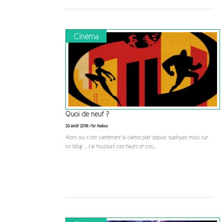
Cinéma
Quoi de neuf ?
30 août 2018 |
Par Nalexa
Alors oui c’est carrément le calme plat depuis quelques mois sur
ce blog … J’ai toujours ces hauts et ces
...