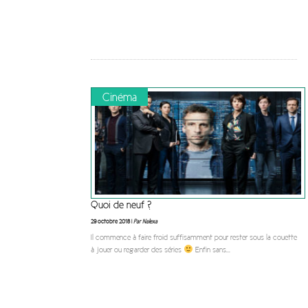
Cinéma
Quoi de neuf ?
29 octobre 2018 |
Par Nalexa
Il commence à faire froid suffisamment pour rester sous la couette
à jouer ou regarder des séries
Enfin sans
...