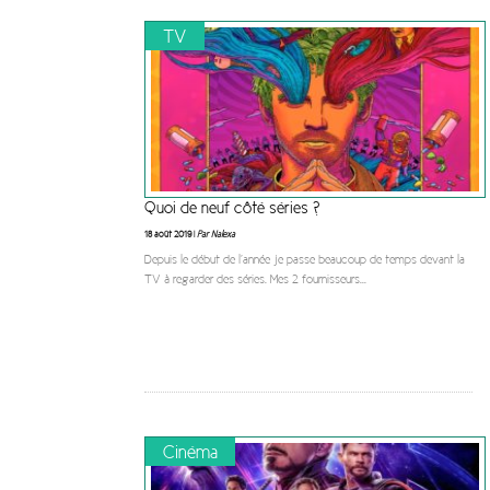
TV
Quoi de neuf côté séries ?
18 août 2019 |
Par Nalexa
Depuis le début de l’année je passe beaucoup de temps devant la
TV à regarder des séries. Mes 2 fournisseurs
...
Cinéma