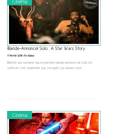
Cinéma
[Bande-Annonce] Solo : A Star Wars Story
11 février 2018 |
Par Nalexa
Bientôt une semaine que la première bande-annonce de Solo est
sortie et c’est seulement que j’en parle. Les raisons sont
...
Cinéma