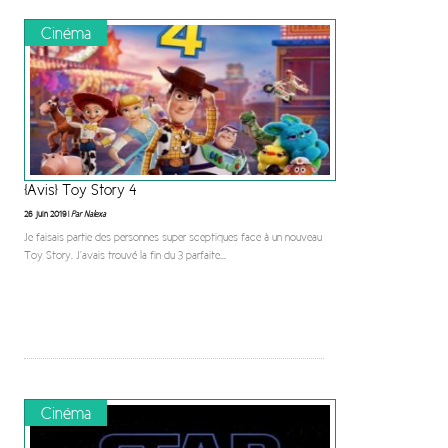
Cinéma
[Avis] Toy Story 4
26 juin 2019 |
Par Nalexa
Je faisais partie des personnes super sceptiques face à un nouveau
Toy Story. J’avais trouvé la fin du 3 parfaite
...
Cinéma