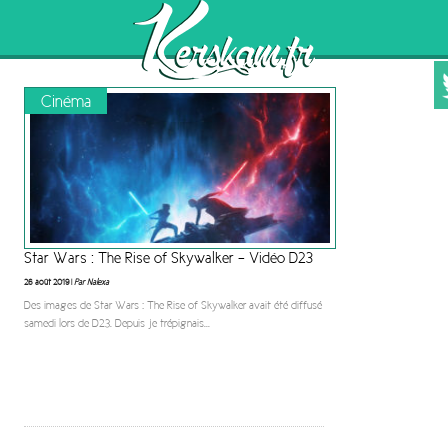
Cinéma
Star Wars : The Rise of Skywalker – Vidéo D23
26 août 2019 |
Par Nalexa
Des images de Star Wars : The Rise of Skywalker avait été diffusé
samedi lors de D23. Depuis je trépignais
...