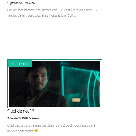
13 janvier 2019 |
Par Nalexa
Une de mes nombreuses attentes de 2019 est Glass qui sort le 16
janvier. J’avais beaucoup aimé Incassable et Split.
...
Cinéma
Quoi de neuf ?
18 novembre 2018 |
Par Nalexa
C’est pas encore çà mais les délais entre 2 posts commencent à
baisser doucement