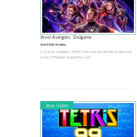
[Avis] Avengers : Endgame
24 avril 2019 |
Par Nalexa
Il y a un an, Avengers : Infinity Wars nous laissant bien en plan avec
un bon cliffhanger. Aujourd’hui, c’est
...
Jeux Vidéo