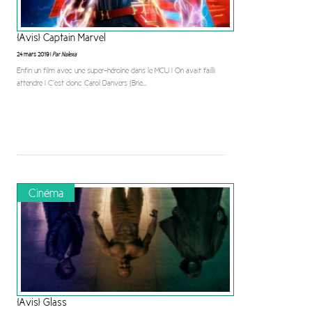
[Avis] Captain Marvel
24 mars 2019 |
Par Nalexa
Enfin un film avec une super-héroïne dans le MCU ! On avait failli
attendre ! C’est donc Carol Danvers (Brie
...
Cinéma
[Avis] Glass