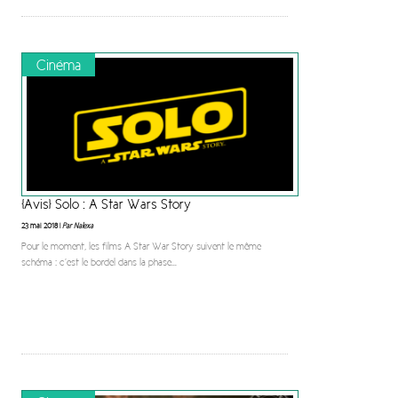
Cinéma
[Avis] Solo : A Star Wars Story
23 mai 2018 |
Par Nalexa
Pour le moment, les films A Star War Story suivent le même
schéma : c’est le bordel dans la phase
...