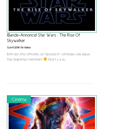
[Bande-Annonce] Star Wars : The Rise Of
Skywalker
12 avril 2019 |
Par Nalexa
Enfin des infos officielles sur l’épisode IX ! J’attendais cela depuis
trop longtemps maintenant
Déjà il y a un
...
Cinéma