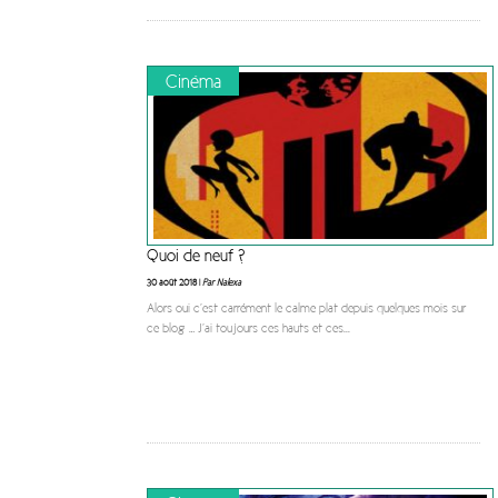
Cinéma
Quoi de neuf ?
30 août 2018 |
Par Nalexa
Alors oui c’est carrément le calme plat depuis quelques mois sur
ce blog … J’ai toujours ces hauts et ces
...