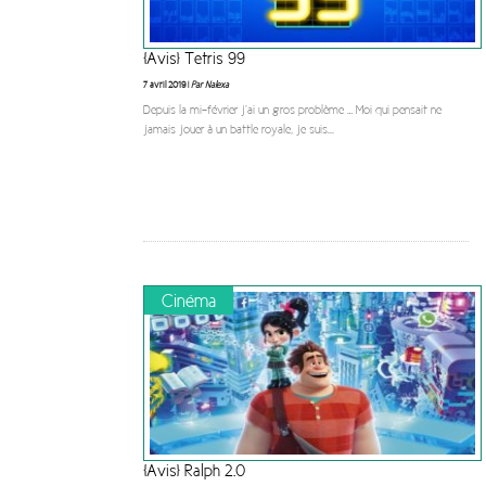
[Avis] Tetris 99
7 avril 2019 |
Par Nalexa
Depuis la mi-février j’ai un gros problème … Moi qui pensait ne
jamais jouer à un battle royale, je suis
...
Cinéma
[Avis] Ralph 2.0