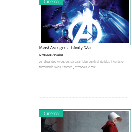
Cinéma
[Avis] Avengers : Infinity War
10 mai 2018 |
Par Nalexa
Le retour des Avengers çà valait bien un réveil du blog ! Après un
formidable Black Panther, j’attendais le mix
...
Cinéma