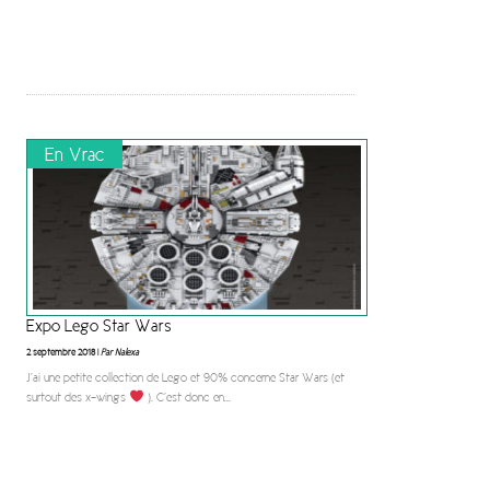
En Vrac
Expo Lego Star Wars
2 septembre 2018 |
Par Nalexa
J’ai une petite collection de Lego et 90% concerne Star Wars (et
surtout des x-wings
). C’est donc en
...