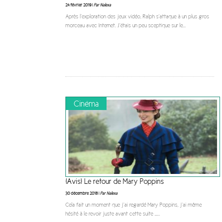
24 février 2019 |
Par Nalexa
Après l’exploration des jeux vidéo, Ralph s’attaque à un plus gros
morceau avec Internet. J’étais un peu sceptique sur le
...
Cinéma
[Avis] Le retour de Mary Poppins
30 décembre 2018 |
Par Nalexa
Cela fait un moment que j’ai regardé Mary Poppins, j’ai même
hésité à le revoir juste avant cette suite …
...