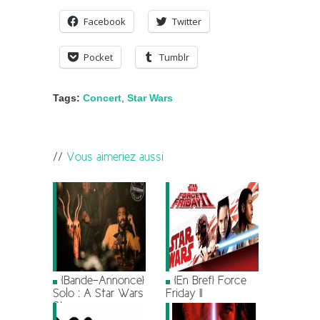
Facebook
Twitter
Pocket
Tumblr
Tags:
Concert
,
Star Wars
Vous aimeriez aussi
[Bande-Annonce]
[En Bref] Force
Solo : A Star Wars
Friday II
Story