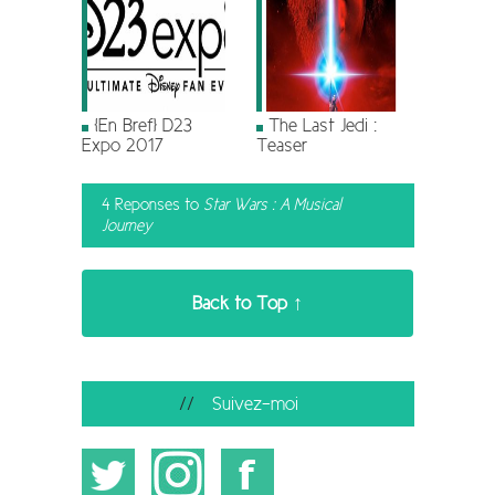
[En Bref] D23
The Last Jedi :
Expo 2017
Teaser
4 Reponses to
Star Wars : A Musical
Journey
Back to Top ↑
Suivez-moi