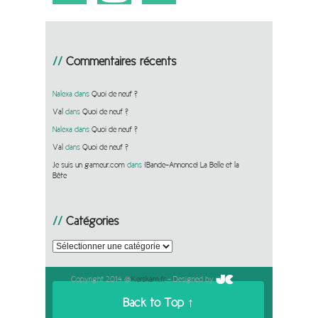
Commentaires récents
Nalexa
dans
Quoi de neuf ?
Val
dans
Quoi de neuf ?
Nalexa
dans
Quoi de neuf ?
Val
dans
Quoi de neuf ?
Je suis un gameur.com
dans
[Bande-Annonce] La Belle et la
Bête
Catégories
Catégories
Copyright 2014 @
Kerskam.fr
- Designed by
Back to Top ↑