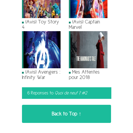
[Avis] Toy Story
[Avis] Captain
4
Marvel
[Avis] Avengers :
Mes Attentes
Infinity War
pour 2018
6 Reponses to
Quoi de neuf ? #2
Back to Top ↑