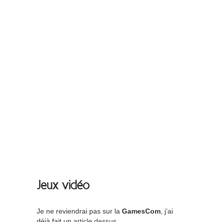
Jeux vidéo
Je ne reviendrai pas sur la
GamesCom
, j’ai
déjà fait un
article dessus
.