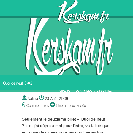
Quoi de neuf ? #2
Nalexa
23 Août 2009
6
Commentaires
Cinéma
,
Jeux Vidéo
Seulement le deuxième billet « Quoi de neuf
? » et j’ai déjà du mal pour l’intro, va falloir que
je trouve des idées pour les prochaines fois …