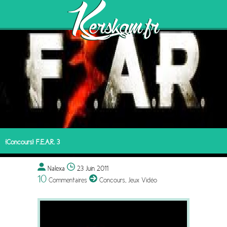
[Concours] F.E.A.R. 3
Nalexa
23 Juin 2011
10
Commentaires
Concours
,
Jeux Vidéo