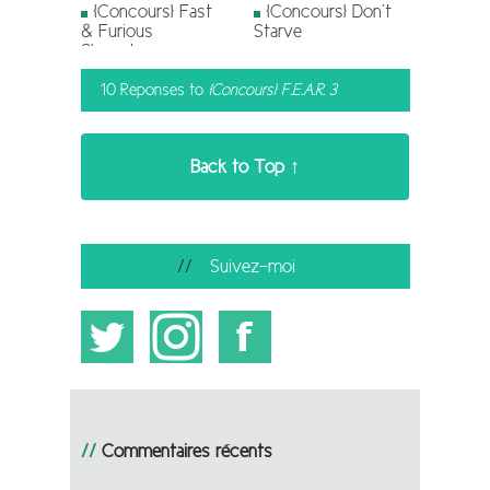
[Concours] Fast
[Concours] Don’t
& Furious
Starve
Showdown
10 Reponses to
[Concours] F.E.A.R. 3
Back to Top ↑
Suivez-moi
Commentaires récents