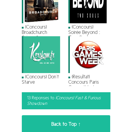
[Concours]
[Concours]
Broadchurch
Soirée Beyond :
Saison 1
Two Souls
[Concours] Don’t
[Résultat]
Starve
Concours Paris
Games Week
13 Reponses to
[Concours] Fast & Furious
Showdown
Back to Top ↑