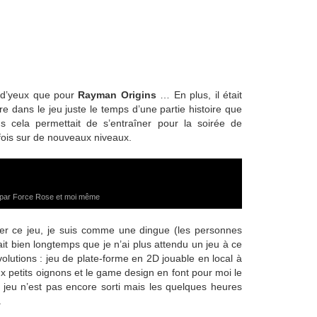
u d’yeux que pour
Rayman Origins
… En plus, il était
re dans le jeu juste le temps d’une partie histoire que
 cela permettait de s’entraîner pour la soirée de
 fois sur de nouveaux niveaux.
 par Force Rose et moi même
er ce jeu, je suis comme une dingue (les personnes
ait bien longtemps que je n’ai plus attendu un jeu à ce
olutions : jeu de plate-forme en 2D jouable en local à
aux petits oignons et le game design en font pour moi le
e jeu n’est pas encore sorti mais les quelques heures
.