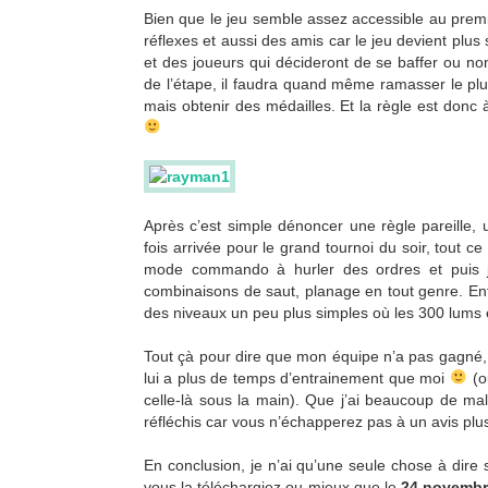
Bien que le jeu semble assez accessible au prem
réflexes et aussi des amis car le jeu devient plu
et des joueurs qui décideront de se baffer ou non
de l’étape, il faudra quand même ramasser le plu
mais obtenir des médailles. Et la règle est donc
Après c’est simple dénoncer une règle pareille,
fois arrivée pour le grand tournoi du soir, tout 
mode commando à hurler des ordres et puis j’
combinaisons de saut, planage en tout genre. En
des niveaux un peu plus simples où les 300 lums 
Tout çà pour dire que mon équipe n’a pas gagné, 
lui a plus de temps d’entrainement que moi
(o
celle-là sous la main). Que j’ai beaucoup de mal
réfléchis car vous n’échapperez pas à un avis plus 
En conclusion, je n’ai qu’une seule chose à dire
vous la téléchargiez ou mieux que le
24 novemb