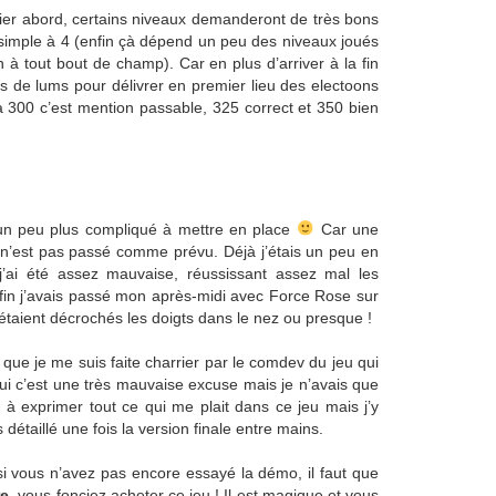
ier abord, certains niveaux demanderont de très bons
s simple à 4 (enfin çà dépend un peu des niveaux joués
 à tout bout de champ). Car en plus d’arriver à la fin
s de lums pour délivrer en premier lieu des electoons
 à 300 c’est mention passable, 325 correct et 350 bien
 un peu plus compliqué à mettre en place
Car une
ce n’est pas passé comme prévu. Déjà j’étais un peu en
ai été assez mauvaise, réussissant assez mal les
fin j’avais passé mon après-midi avec Force Rose sur
étaient décrochés les doigts dans le nez ou presque !
que je me suis faite charrier par le comdev du jeu qui
ui c’est une très mauvaise excuse mais je n’avais que
 à exprimer tout ce qui me plait dans ce jeu mais j’y
détaillé une fois la version finale entre mains.
 si vous n’avez pas encore essayé la démo, il faut que
re
, vous fonciez acheter ce jeu ! Il est magique et vous