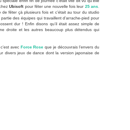
spéciale enfin fin de journée c’était vite dit vu qu’elle
 chez
Ubisoft
pour fêter une nouvelle fois leur
25 ans
.
de fêter çà plusieurs fois et c’était au tour du studio
e partie des équipes qui travaillent d’arrache-pied pour
bossent dur ! Enfin disons qu’il était assez simple de
gne droite et les autres beaucoup plus détendus qui
, c’est avec
Force Rose
que je découvrais l’envers du
 sur divers jeux de dance dont la version japonaise de