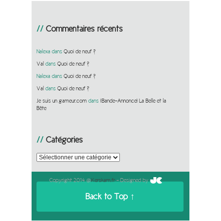
Commentaires récents
Nalexa
dans
Quoi de neuf ?
Val
dans
Quoi de neuf ?
Nalexa
dans
Quoi de neuf ?
Val
dans
Quoi de neuf ?
Je suis un gameur.com
dans
[Bande-Annonce] La Belle et la
Bête
Catégories
Catégories
Copyright 2014 @
Kerskam.fr
- Designed by
Back to Top ↑