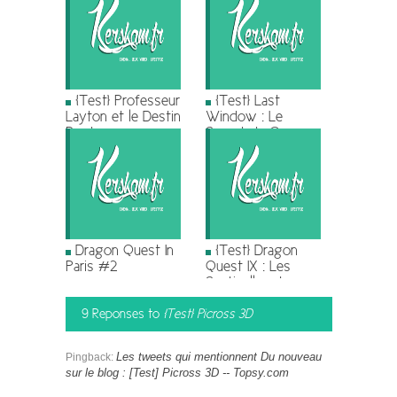
[Test] Professeur
[Test] Last
Layton et le Destin
Window : Le
Perdu
Secret de Cape
West
Dragon Quest In
[Test] Dragon
Paris #2
Quest IX : Les
Sentinelles du
Firmament
9 Reponses to
[Test] Picross 3D
Les tweets qui mentionnent Du nouveau
Pingback:
sur le blog : [Test] Picross 3D -- Topsy.com