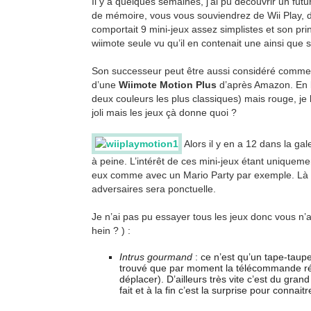
Il y a quelques semaines, j’ai pu découvrir un futur 
de mémoire, vous vous souviendrez de Wii Play, 
comportait 9 mini-jeux assez simplistes et son pri
wiimote seule vu qu’il en contenait une ainsi que 
Son successeur peut être aussi considéré comme à p
d’une
Wiimote Motion Plus
d’après Amazon. En bo
deux couleurs les plus classiques) mais rouge, je
joli mais les jeux çà donne quoi ?
Alors il y en a 12 dans la g
à peine. L’intérêt de ces mini-jeux étant uniquem
eux comme avec un Mario Party par exemple. Là v
adversaires sera ponctuelle.
Je n’ai pas pu essayer tous les jeux donc vous n’
hein ? ) :
Intrus gourmand
: ce n’est qu’un tape-taupe,
trouvé que par moment la télécommande rép
déplacer). D’ailleurs très vite c’est du grand 
fait et à la fin c’est la surprise pour connait