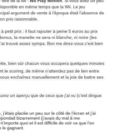
titre de la wii :
Wii Play Motion
. Si vous avez un peu
disponible en même temps que la Wii. Le jeu
ncipal argument de vente à l’époque était l’absence de
son prix raisonnable.
etit prix : il faut rajouter à peine 5 euros au prix
nus, la manette ne sera ni blanche, ni noire (les
 l’ai trouvé assez sympa. Bon me direz-vous c’est bien
alette, bien sûr chacun vous occupera quelques minutes
ent le scoring, de même n’attendez pas de lien entre
ous enchaînez manuellement et la joie de battre ses
aurez un aperçu que de ceux que j’ai vu (c’est dingue
 j’étais placée un peu sur le côté de l’écran et j’ai
ondait bizarrement (j’avais du mal à me
n’importe quoi et il est difficile de voir ce que l’on
re le gagnant.