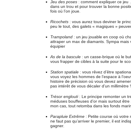
Jeu des poses
: comment expliquer ce jeu 
dans un trou et pour trouver la bonne positio
fois où l’on joue.
Ricochets
: vous aurez tous deviner le princ
peu le tout, des galets « magiques » peuven
Trampoland
: un jeu jouable en coop où chac
attraper un max de diamants. Sympa mais v
équipier
As de la bascule
: un casse-brique où le but
vous frapper de cibles à la suite pour le sc
Station spatiale
: vous rêvez d’être spation
vous voyez les hommes de l’espace à l’oeuvr
histoire de précision où vous devez amener 
pas intérêt de vous décaler d’un millimètre ! 
Trésor englouti
: Le principe remonter un tré
méduses bouffeuses d’or mais surtout être 
mon cas, tout retomba dans les fonds marin
Parapluie Extrême
: Petite course où votre 
ne faut pas qu’arriver le premier, il est i
gagner.