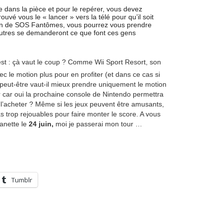
 dans la pièce et pour le repérer, vous devez
rouvé vous le « lancer » vers la télé pour qu’il soit
Fan de SOS Fantômes, vous pourrez vous prendre
 autres se demanderont ce que font ces gens
est : çà vaut le coup ? Comme Wii Sport Resort, son
ec le motion plus pour en profiter (et dans ce cas si
peut-être vaut-il mieux prendre uniquement le motion
r car oui la prochaine console de Nintendo permettra
 l’acheter ? Même si les jeux peuvent être amusants,
s trop rejouables pour faire monter le score. A vous
manette le
24 juin,
moi je passerai mon tour …
Tumblr