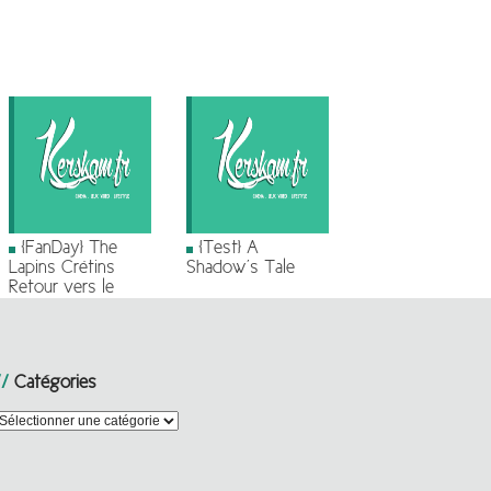
[FanDay] The
[Test] A
Lapins Crétins
Shadow’s Tale
Retour vers le
Passé – Jeux
Crétinlympiques
Catégories
atégories