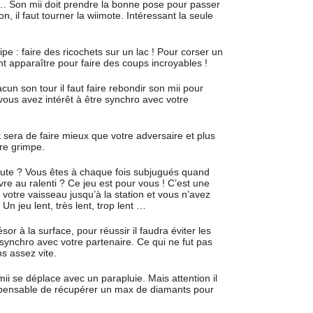
… Son mii doit prendre la bonne pose pour passer
n, il faut tourner la wiimote. Intéressant la seule
ipe : faire des ricochets sur un lac ! Pour corser un
t apparaître pour faire des coups incroyables !
un son tour il faut faire rebondir son mii pour
ous avez intérêt à être synchro avec votre
 sera de faire mieux que votre adversaire et plus
ore grimpe.
aute ? Vous êtes à chaque fois subjugués quand
e au ralenti ? Ce jeu est pour vous ! C’est une
votre vaisseau jusqu’à la station et vous n’avez
Un jeu lent, très lent, trop lent …
sor à la surface, pour réussir il faudra éviter les
synchro avec votre partenaire. Ce qui ne fut pas
s assez vite.
mii se déplace avec un parapluie. Mais attention il
ndispensable de récupérer un max de diamants pour