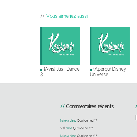
Vous aimeriez aussi
[Avis] Just Dance
[Aperçu] Disney
3
Universe
Commentaires récents
C
Nalexa
dans
Quoi de neuf ?
Val
dans
Quoi de neuf ?
Nalexa
dans
Quoi de neuf ?