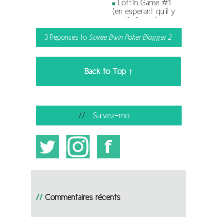
Loft’In Game #1
(en espérant qu’il y
en ait d’autre)
3 Reponses to
Soirée Bwin Poker Blogger 2
Back to Top ↑
Suivez-moi
Commentaires récents