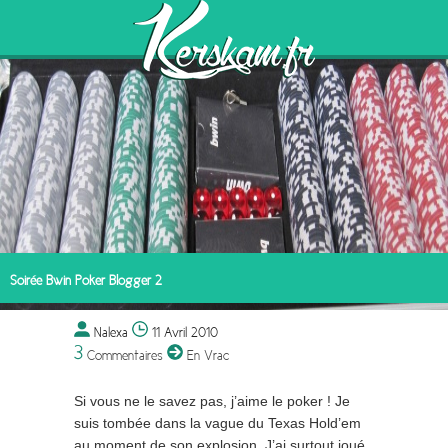
Soirée Bwin Poker Blogger 2
Nalexa
11 Avril 2010
3
Commentaires
En Vrac
Si vous ne le savez pas, j’aime le poker ! Je
suis tombée dans la vague du Texas Hold’em
au moment de son explosion. J’ai surtout joué