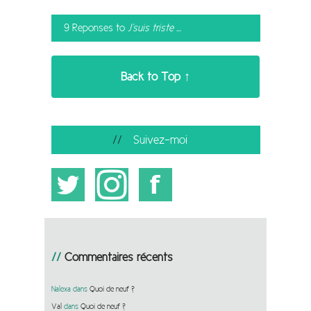
9 Reponses to
J’suis triste …
Back to Top ↑
Suivez-moi
Commentaires récents
Nalexa
dans
Quoi de neuf ?
Val
dans
Quoi de neuf ?