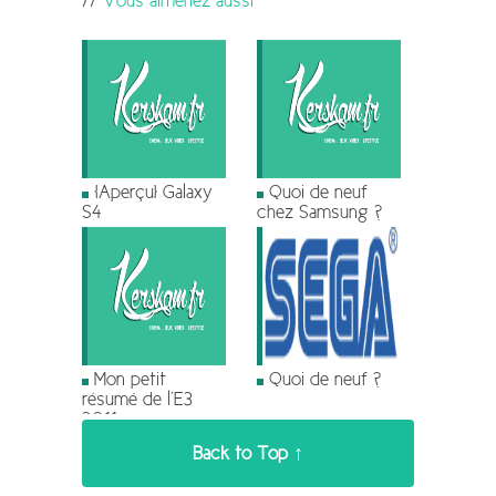
Vous aimeriez aussi
[Aperçu] Galaxy
Quoi de neuf
S4
chez Samsung ?
Mon petit
Quoi de neuf ?
résumé de l’E3
2011
Back to Top ↑