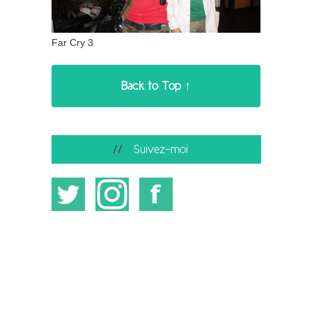
Far Cry 3
Back to Top ↑
Suivez-moi