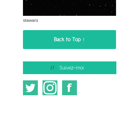
stawars
Back to Top ↑
Suivez-moi