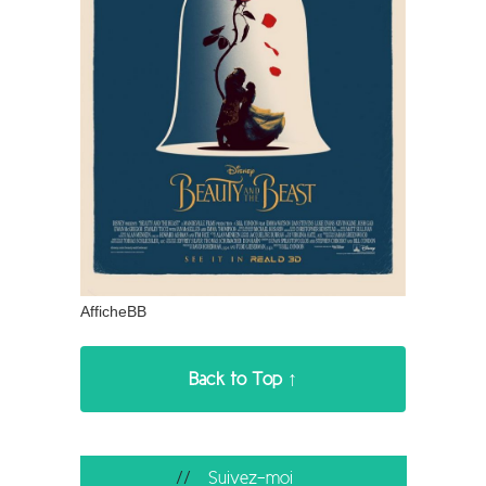
AfficheBB
Back to Top ↑
Suivez-moi