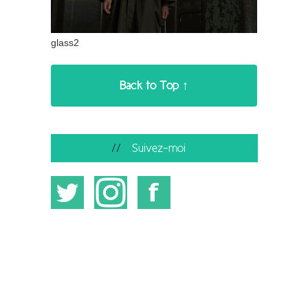
glass2
Back to Top ↑
Suivez-moi