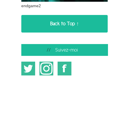
endgame2
Back to Top ↑
Suivez-moi